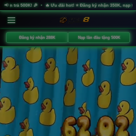
📢
n trả 500K! 🎉
🔥 Ưu đãi hot! ⭐ Đăng ký nhận 350K, nạp tiền n
•
Đăng ký nhận 288K
Nạp lần đầu tặng 500K