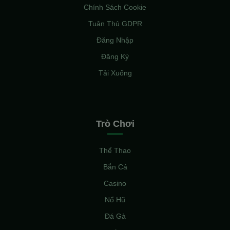
Chính Sách Cookie
Tuân Thủ GDPR
Đăng Nhập
Đăng Ký
Tải Xuống
Trò Chơi
Thể Thao
Bắn Cá
Casino
Nổ Hũ
Đá Gà