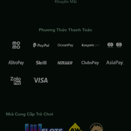
Khuyến Mãi
Phương Thức Thanh Toán
Nhà Cung Cấp Trò Chơi