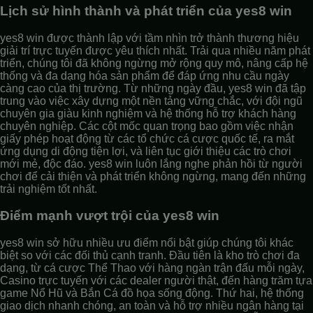
Lịch sử hình thành và phát triển của yes8 win
yes8 win được thành lập với tầm nhìn trở thành thương hiệu
giải trí trực tuyến được yêu thích nhất. Trải qua nhiều năm phát
triển, chúng tôi đã không ngừng mở rộng quy mô, nâng cấp hệ
thống và đa dạng hóa sản phẩm để đáp ứng nhu cầu ngày
càng cao của thị trường. Từ những ngày đầu, yes8 win đã tập
trung vào việc xây dựng một nền tảng vững chắc, với đội ngũ
chuyên gia giàu kinh nghiệm và hệ thống hỗ trợ khách hàng
chuyên nghiệp. Các cột mốc quan trọng bao gồm việc nhận
giấy phép hoạt động từ các tổ chức cá cược quốc tế, ra mắt
ứng dụng di động tiện lợi, và liên tục giới thiệu các trò chơi
mới mẻ, độc đáo. yes8 win luôn lắng nghe phản hồi từ người
chơi để cải thiện và phát triển không ngừng, mang đến những
trải nghiệm tốt nhất.
Điểm mạnh vượt trội của yes8 win
yes8 win sở hữu nhiều ưu điểm nổi bật giúp chúng tôi khác
biệt so với các đối thủ cạnh tranh. Đầu tiên là kho trò chơi đa
dạng, từ cá cược Thể Thao với hàng ngàn trận đấu mỗi ngày,
Casino trực tuyến với các dealer người thật, đến hàng trăm tựa
game Nổ Hũ và Bắn Cá đồ họa sống động. Thứ hai, hệ thống
giao dịch nhanh chóng, an toàn và hỗ trợ nhiều ngân hàng tại