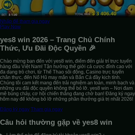
Nhấp để tham gia ngay
Play Now
yes8 win 2026 – Trang Chủ Chính
Thức, Ưu Đãi Độc Quyền 🎉
Chào mừng bạn đến với yes8 win, điểm đến giải trí trực tuyến
hàng đầu Việt Nam! Tận hưởng thế giới cá cược đỉnh cao với
đa dạng trò chơi, từ Thể Thao sôi động, Casino trực tuyến
chân thực, đến Nổ Hũ may mắn và Bắn Cá đầy kịch tính.
Chúng tôi cam kết mang đến trải nghiệm an toàn, minh bạch và
những ưu đãi độc quyền không thể bỏ lỡ. yes8 win – Nơi đam
mê bùng cháy, cơ hội chiến thắng đang chờ bạn! Đăng ký ngay
hôm nay để không bỏ lỡ những phần thưởng giá trị nhất 2026!
Đăng ký ngay
Tham gia ngay
Câu hỏi thường gặp về yes8 win