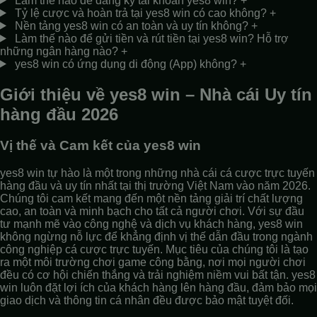
Làm thế nào để đăng ký tài khoản yes8 win?
+
Tỷ lệ cược và hoàn trả tại yes8 win có cao không?
+
Nền tảng yes8 win có an toàn và uy tín không?
+
Làm thế nào để gửi tiền và rút tiền tại yes8 win? Hỗ trợ
những ngân hàng nào?
+
yes8 win có ứng dụng di động (App) không?
+
Giới thiệu về yes8 win – Nhà cái Uy tín
hàng đầu 2026
Vị thế và Cam kết của yes8 win
yes8 win tự hào là một trong những nhà cái cá cược trực tuyến
hàng đầu và uy tín nhất tại thị trường Việt Nam vào năm 2026.
Chúng tôi cam kết mang đến một nền tảng giải trí chất lượng
cao, an toàn và minh bạch cho tất cả người chơi. Với sự đầu
tư mạnh mẽ vào công nghệ và dịch vụ khách hàng, yes8 win
không ngừng nỗ lực để khẳng định vị thế dẫn đầu trong ngành
công nghiệp cá cược trực tuyến. Mục tiêu của chúng tôi là tạo
ra một môi trường chơi game công bằng, nơi mọi người chơi
đều có cơ hội chiến thắng và trải nghiệm niềm vui bất tận. yes8
win luôn đặt lợi ích của khách hàng lên hàng đầu, đảm bảo mọi
giao dịch và thông tin cá nhân đều được bảo mật tuyệt đối.