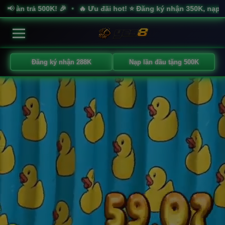
📢
àn trả 500K! 🎉
🔥 Ưu đãi hot! ⭐ Đăng ký nhận 350K, nạp tiền 
•
Đăng ký nhận 288K
Nạp lần đầu tặng 500K