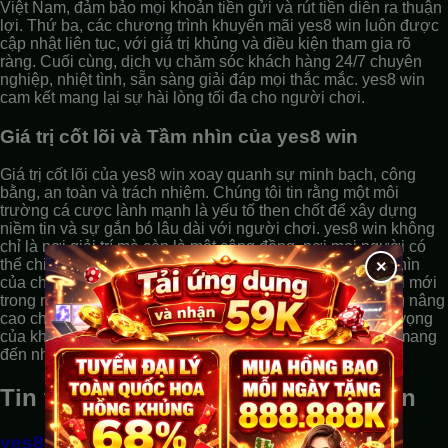
Việt Nam, đảm bảo mọi khoản tiền gửi và rút tiền diễn ra thuận
lợi. Thứ ba, các chương trình khuyến mãi yes8 win luôn được
cập nhật liên tục, với giá trị khủng và điều kiện tham gia rõ
ràng. Cuối cùng, dịch vụ chăm sóc khách hàng 24/7 chuyên
nghiệp, nhiệt tình, sẵn sàng giải đáp mọi thắc mắc. yes8 win
cam kết mang lại sự hài lòng tối đa cho người chơi.
Giá trị cốt lõi và Tầm nhìn của yes8 win
Giá trị cốt lõi của yes8 win xoay quanh sự minh bạch, công
bằng, an toàn và trách nhiệm. Chúng tôi tin rằng một môi
trường cá cược lành mạnh là yếu tố then chốt để xây dựng
niềm tin và sự gắn bó lâu dài với người chơi. yes8 win không
chỉ là nơi giải trí mà còn là một cộng đồng, nơi mọi người có
thể chia sẻ niềm đam mê và học hỏi kinh nghiệm. Tầm nhìn
×
của chúng tôi là trở thành biểu tượng của sự uy tín và đổi mới
trong ngành cá cược trực tuyến tại Châu Á, không ngừng nâng
cao chất lượng dịch vụ và sản phẩm để đáp ứng mọi kỳ vọng
của khách hàng. yes8 win luôn hướng tới sự hoàn hảo, mang
đến những giá trị thực sự cho người chơi.
Tin tức & Blog mới nhất từ yes8 win
yes8 win live casino