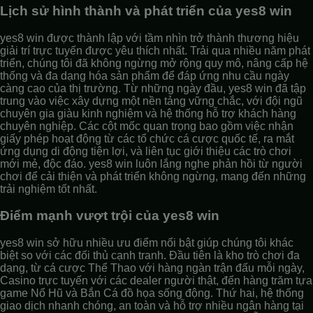
Lịch sử hình thành và phát triển của yes8 win
yes8 win được thành lập với tầm nhìn trở thành thương hiệu
giải trí trực tuyến được yêu thích nhất. Trải qua nhiều năm phát
triển, chúng tôi đã không ngừng mở rộng quy mô, nâng cấp hệ
thống và đa dạng hóa sản phẩm để đáp ứng nhu cầu ngày
càng cao của thị trường. Từ những ngày đầu, yes8 win đã tập
trung vào việc xây dựng một nền tảng vững chắc, với đội ngũ
chuyên gia giàu kinh nghiệm và hệ thống hỗ trợ khách hàng
chuyên nghiệp. Các cột mốc quan trọng bao gồm việc nhận
giấy phép hoạt động từ các tổ chức cá cược quốc tế, ra mắt
ứng dụng di động tiện lợi, và liên tục giới thiệu các trò chơi
mới mẻ, độc đáo. yes8 win luôn lắng nghe phản hồi từ người
chơi để cải thiện và phát triển không ngừng, mang đến những
trải nghiệm tốt nhất.
Điểm mạnh vượt trội của yes8 win
yes8 win sở hữu nhiều ưu điểm nổi bật giúp chúng tôi khác
biệt so với các đối thủ cạnh tranh. Đầu tiên là kho trò chơi đa
dạng, từ cá cược Thể Thao với hàng ngàn trận đấu mỗi ngày,
Casino trực tuyến với các dealer người thật, đến hàng trăm tựa
game Nổ Hũ và Bắn Cá đồ họa sống động. Thứ hai, hệ thống
giao dịch nhanh chóng, an toàn và hỗ trợ nhiều ngân hàng tại