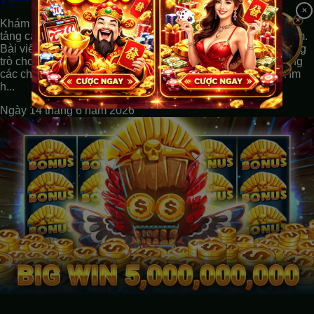
×
Khám phá hành trình trải nghiệm thực tế với yes8 win – nền
tảng cá cược trực tuyến được tối ưu cho di động tại Việt Nam.
Bài viết chia sẻ từ góc nhìn người dùng về giao diện, đa dạng
trò chơi như Thể Thao, Casino, Bắn Cá, Nổ Hũ, Đá Gà, cùng
các chương trình khuyến mãi và giao dịch nhanh chóng. Tìm
h...
Ngày 14 tháng 6 năm 2026