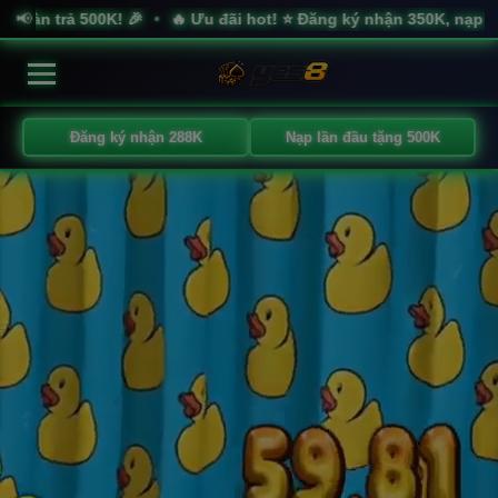
📢
n trả 500K! 🎉
🔥 Ưu đãi hot! ⭐ Đăng ký nhận 350K, nạp tiền 
•
Đăng ký nhận 288K
Nạp lần đầu tặng 500K