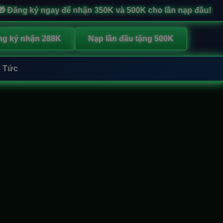
ký ngay để nhận 350K và 500K cho lần nạp đầu! 🔥
•
🏆 
ng ký nhận 288K
Nạp lần đầu tặng 500K
n Tức