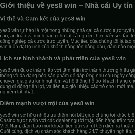
Giới thiệu về yes8 win – Nhà cái Uy tí
Vị thế và Cam kết của yes8 win
yes8 win tự hào là một trong những nhà cái cá cược trực tuyến 
cao, an toàn và minh bạch cho tất cả người chơi. Với sự đầu 
công nghiệp cá cược trực tuyến. Mục tiêu của chúng tôi là tạo 
win luôn đặt lợi ích của khách hàng lên hàng đầu, đảm bảo mọi 
Lịch sử hình thành và phát triển của yes8 win
yes8 win được thành lập với tầm nhìn trở thành thương hiệu giả
thống và đa dạng hóa sản phẩm để đáp ứng nhu cầu ngày càng 
chuyên gia giàu kinh nghiệm và hệ thống hỗ trợ khách hàng ch
dụng di động tiện lợi, và liên tục giới thiệu các trò chơi mới 
nghiệm tốt nhất.
Điểm mạnh vượt trội của yes8 win
yes8 win sở hữu nhiều ưu điểm nổi bật giúp chúng tôi khác biệt
Casino trực tuyến với các dealer người thật, đến hàng trăm t
Việt Nam, đảm bảo mọi khoản tiền gửi và rút tiền diễn ra thuận 
Cuối cùng, dịch vụ chăm sóc khách hàng 24/7 chuyên nghiệp, nh