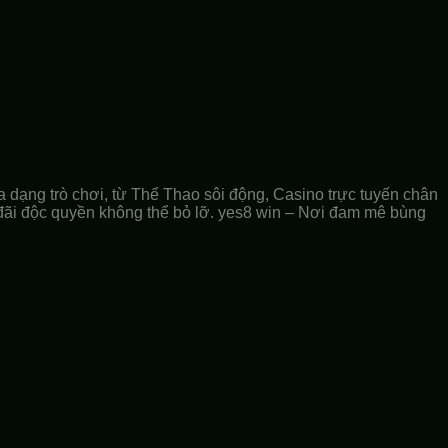
 dạng trò chơi, từ Thể Thao sôi động, Casino trực tuyến chân
đãi độc quyền không thể bỏ lỡ. yes8 win – Nơi đam mê bùng