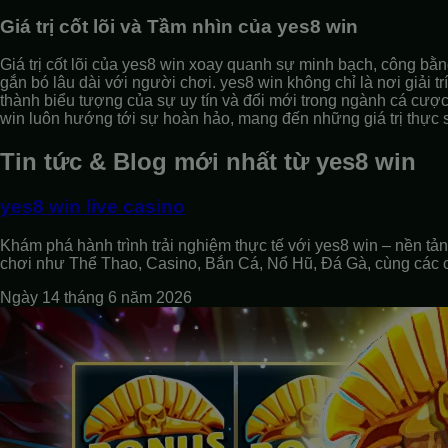
Giá trị cốt lõi và Tầm nhìn của yes8 win
Giá trị cốt lõi của yes8 win xoay quanh sự minh bạch, công bằn
gắn bó lâu dài với người chơi. yes8 win không chỉ là nơi giải 
thành biểu tượng của sự uy tín và đổi mới trong ngành cá cượ
win luôn hướng tới sự hoàn hảo, mang đến những giá trị thực 
Tin tức & Blog mới nhất từ yes8 win
yes8 win live casino
Khám phá hành trình trải nghiệm thực tế với yes8 win – nền tản
chơi như Thể Thao, Casino, Bắn Cá, Nổ Hũ, Đá Gà, cùng các c
Ngày 14 tháng 6 năm 2026