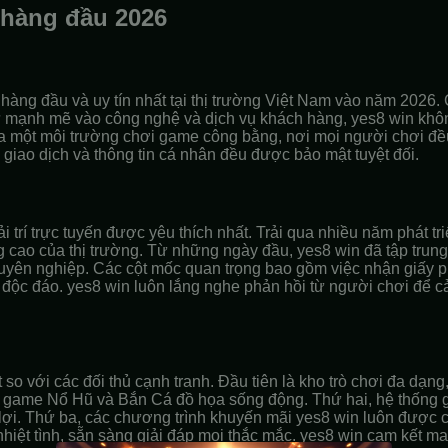
n hàng đầu 2026
hàng đầu và uy tín nhất tại thị trường Việt Nam vào năm 2026. 
tư mạnh mẽ vào công nghệ và dịch vụ khách hàng, yes8 win khô
ra một môi trường chơi game công bằng, nơi mọi người chơi đều 
giao dịch và thông tin cá nhân đều được bảo mật tuyệt đối.
i trí trực tuyến được yêu thích nhất. Trải qua nhiều năm phát 
cao của thị trường. Từ những ngày đầu, yes8 win đã tập trung
uyên nghiệp. Các cột mốc quan trọng bao gồm việc nhận giấy p
mẻ, độc đáo. yes8 win luôn lắng nghe phản hồi từ người chơi để 
 so với các đối thủ cạnh tranh. Đầu tiên là kho trò chơi đa dạ
ựa game Nổ Hũ và Bắn Cá đồ họa sống động. Thứ hai, hệ thống g
lợi. Thứ ba, các chương trình khuyến mãi yes8 win luôn được cập 
iệt tình, sẵn sàng giải đáp mọi thắc mắc. yes8 win cam kết man