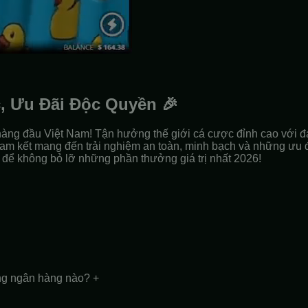
, Ưu Đãi Độc Quyền 🎉
hàng đầu Việt Nam! Tận hưởng thế giới cá cược đỉnh cao với đa
cam kết mang đến trải nghiệm an toàn, minh bạch và những ưu 
để không bỏ lỡ những phần thưởng giá trị nhất 2026!
hững ngân hàng nào?
+