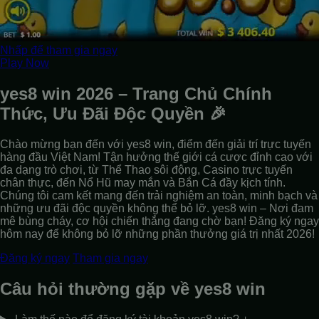
Nhấp để tham gia ngay
Play Now
yes8 win 2026 – Trang Chủ Chính
Thức, Ưu Đãi Độc Quyền 🎉
Chào mừng bạn đến với yes8 win, điểm đến giải trí trực tuyến
hàng đầu Việt Nam! Tận hưởng thế giới cá cược đỉnh cao với
đa dạng trò chơi, từ Thể Thao sôi động, Casino trực tuyến
chân thực, đến Nổ Hũ may mắn và Bắn Cá đầy kịch tính.
Chúng tôi cam kết mang đến trải nghiệm an toàn, minh bạch và
những ưu đãi độc quyền không thể bỏ lỡ. yes8 win – Nơi đam
mê bùng cháy, cơ hội chiến thắng đang chờ bạn! Đăng ký ngay
hôm nay để không bỏ lỡ những phần thưởng giá trị nhất 2026!
Đăng ký ngay
Tham gia ngay
Câu hỏi thường gặp về yes8 win