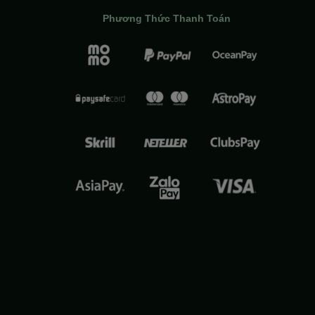
Phương Thức Thanh Toán