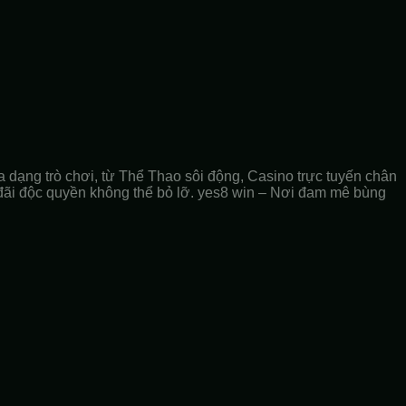
 dạng trò chơi, từ Thể Thao sôi động, Casino trực tuyến chân
đãi độc quyền không thể bỏ lỡ. yes8 win – Nơi đam mê bùng