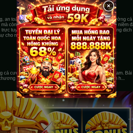
×
g, an toàn và trách nhiệm. Chúng tôi tin rằng một môi trường c
trí mà còn là một cộng đồng, nơi mọi người có thể chia sẻ niềm 
c trực tuyến tại Châu Á, không ngừng nâng cao chất lượng dịc
sự cho người chơi.
g cá cược trực tuyến được tối ưu cho di động tại Việt Nam. Bài 
hương trình khuyến mãi và giao dịch nhanh chóng. Tìm h...