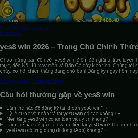
Nhấp để tham gia ngay
Play Now
yes8 win 2026 – Trang Chủ Chính Thức
Chào mừng bạn đến với yes8 win, điểm đến giải trí trực tuyến 
thực, đến Nổ Hũ may mắn và Bắn Cá đầy kịch tính. Chúng tôi 
cháy, cơ hội chiến thắng đang chờ bạn! Đăng ký ngay hôm nay 
Đăng ký ngay
Tham gia ngay
Câu hỏi thường gặp về yes8 win
Làm thế nào để đăng ký tài khoản yes8 win?
+
Tỷ lệ cược và hoàn trả tại yes8 win có cao không?
+
Nền tảng yes8 win có an toàn và uy tín không?
+
Làm thế nào để gửi tiền và rút tiền tại yes8 win? Hỗ trợ n
yes8 win có ứng dụng di động (App) không?
+