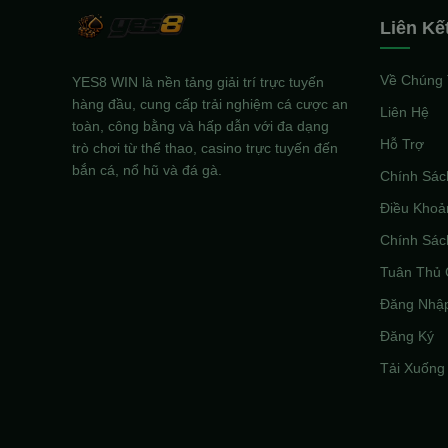
Liên Kế
Về Chúng 
YES8 WIN là nền tảng giải trí trực tuyến
hàng đầu, cung cấp trải nghiệm cá cược an
Liên Hệ
toàn, công bằng và hấp dẫn với đa dạng
Hỗ Trợ
trò chơi từ thể thao, casino trực tuyến đến
bắn cá, nổ hũ và đá gà.
Chính Sác
Điều Khoả
Chính Sác
Tuân Thủ
Đăng Nhậ
Đăng Ký
Tải Xuống