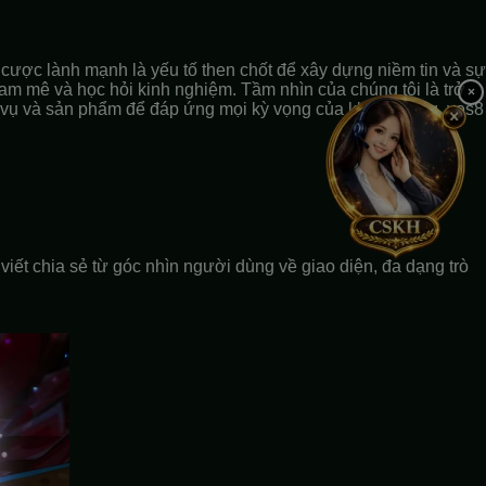
á cược lành mạnh là yếu tố then chốt để xây dựng niềm tin và sự
đam mê và học hỏi kinh nghiệm. Tầm nhìn của chúng tôi là trở
×
h vụ và sản phẩm để đáp ứng mọi kỳ vọng của khách hàng. yes8
viết chia sẻ từ góc nhìn người dùng về giao diện, đa dạng trò