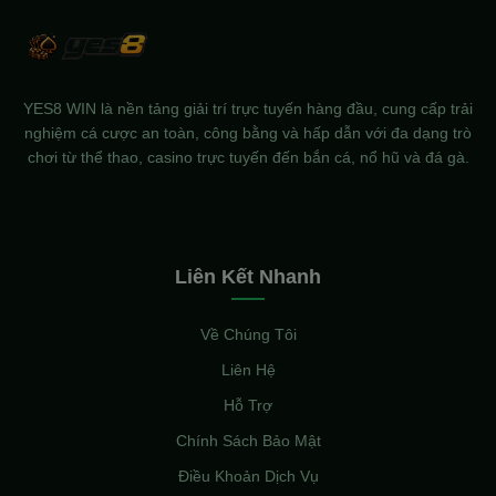
YES8 WIN là nền tảng giải trí trực tuyến hàng đầu, cung cấp trải
nghiệm cá cược an toàn, công bằng và hấp dẫn với đa dạng trò
chơi từ thể thao, casino trực tuyến đến bắn cá, nổ hũ và đá gà.
Liên Kết Nhanh
Về Chúng Tôi
Liên Hệ
Hỗ Trợ
Chính Sách Bảo Mật
Điều Khoản Dịch Vụ