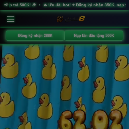
📢
n trả 500K! 🎉
🔥 Ưu đãi hot! ⭐ Đăng ký nhận 350K, nạp tiền n
•
Đăng ký nhận 288K
Nạp lần đầu tặng 500K