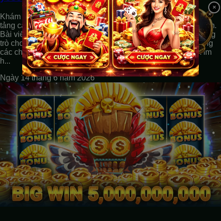
×
Khám phá hành trình trải nghiệm thực tế với yes8 win – nền
tảng cá cược trực tuyến được tối ưu cho di động tại Việt Nam.
Bài viết chia sẻ từ góc nhìn người dùng về giao diện, đa dạng
trò chơi như Thể Thao, Casino, Bắn Cá, Nổ Hũ, Đá Gà, cùng
các chương trình khuyến mãi và giao dịch nhanh chóng. Tìm
h...
Ngày 14 tháng 6 năm 2026