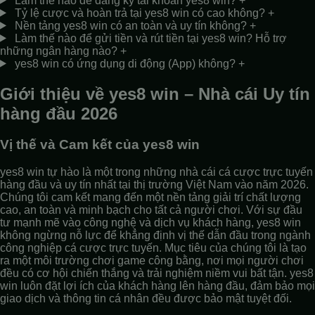
Làm thế nào để đăng ký tài khoản yes8 win?
+
Tỷ lệ cược và hoàn trả tại yes8 win có cao không?
+
Nền tảng yes8 win có an toàn và uy tín không?
+
Làm thế nào để gửi tiền và rút tiền tại yes8 win? Hỗ trợ
những ngân hàng nào?
+
yes8 win có ứng dụng di động (App) không?
+
Giới thiệu về yes8 win – Nhà cái Uy tín
hàng đầu 2026
Vị thế và Cam kết của yes8 win
yes8 win tự hào là một trong những nhà cái cá cược trực tuyến
hàng đầu và uy tín nhất tại thị trường Việt Nam vào năm 2026.
Chúng tôi cam kết mang đến một nền tảng giải trí chất lượng
cao, an toàn và minh bạch cho tất cả người chơi. Với sự đầu
tư mạnh mẽ vào công nghệ và dịch vụ khách hàng, yes8 win
không ngừng nỗ lực để khẳng định vị thế dẫn đầu trong ngành
công nghiệp cá cược trực tuyến. Mục tiêu của chúng tôi là tạo
ra một môi trường chơi game công bằng, nơi mọi người chơi
đều có cơ hội chiến thắng và trải nghiệm niềm vui bất tận. yes8
win luôn đặt lợi ích của khách hàng lên hàng đầu, đảm bảo mọi
giao dịch và thông tin cá nhân đều được bảo mật tuyệt đối.