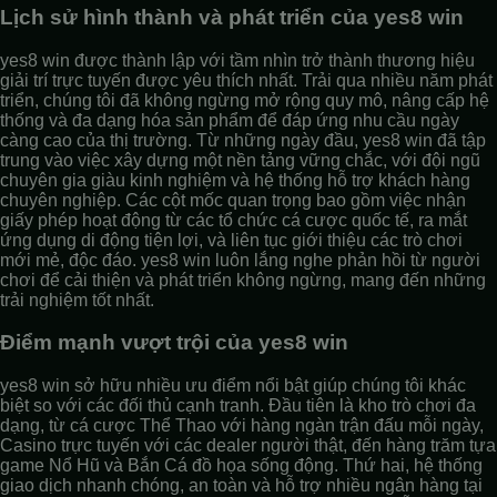
Lịch sử hình thành và phát triển của yes8 win
yes8 win được thành lập với tầm nhìn trở thành thương hiệu
giải trí trực tuyến được yêu thích nhất. Trải qua nhiều năm phát
triển, chúng tôi đã không ngừng mở rộng quy mô, nâng cấp hệ
thống và đa dạng hóa sản phẩm để đáp ứng nhu cầu ngày
càng cao của thị trường. Từ những ngày đầu, yes8 win đã tập
trung vào việc xây dựng một nền tảng vững chắc, với đội ngũ
chuyên gia giàu kinh nghiệm và hệ thống hỗ trợ khách hàng
chuyên nghiệp. Các cột mốc quan trọng bao gồm việc nhận
giấy phép hoạt động từ các tổ chức cá cược quốc tế, ra mắt
ứng dụng di động tiện lợi, và liên tục giới thiệu các trò chơi
mới mẻ, độc đáo. yes8 win luôn lắng nghe phản hồi từ người
chơi để cải thiện và phát triển không ngừng, mang đến những
trải nghiệm tốt nhất.
Điểm mạnh vượt trội của yes8 win
yes8 win sở hữu nhiều ưu điểm nổi bật giúp chúng tôi khác
biệt so với các đối thủ cạnh tranh. Đầu tiên là kho trò chơi đa
dạng, từ cá cược Thể Thao với hàng ngàn trận đấu mỗi ngày,
Casino trực tuyến với các dealer người thật, đến hàng trăm tựa
game Nổ Hũ và Bắn Cá đồ họa sống động. Thứ hai, hệ thống
giao dịch nhanh chóng, an toàn và hỗ trợ nhiều ngân hàng tại