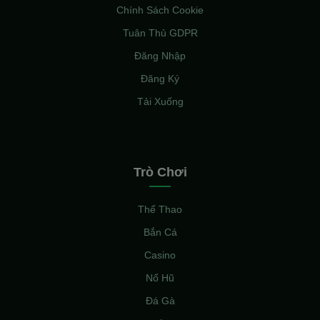
Chính Sách Cookie
Tuân Thủ GDPR
Đăng Nhập
Đăng Ký
Tải Xuống
Trò Chơi
Thể Thao
Bắn Cá
Casino
Nổ Hũ
Đá Gà