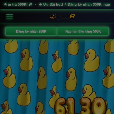
📢
n trả 500K! 🎉
🔥 Ưu đãi hot! ⭐ Đăng ký nhận 350K, nạp tiền 
•
Đăng ký nhận 288K
Nạp lần đầu tặng 500K