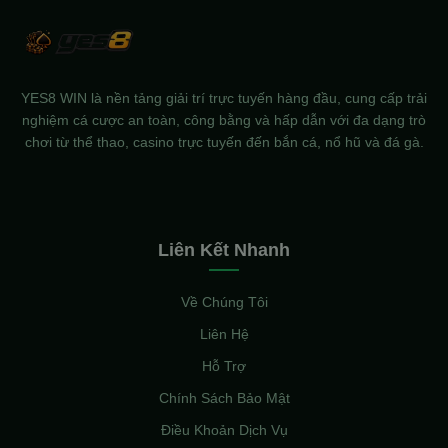
YES8 WIN là nền tảng giải trí trực tuyến hàng đầu, cung cấp trải
nghiệm cá cược an toàn, công bằng và hấp dẫn với đa dạng trò
chơi từ thể thao, casino trực tuyến đến bắn cá, nổ hũ và đá gà.
Liên Kết Nhanh
Về Chúng Tôi
Liên Hệ
Hỗ Trợ
Chính Sách Bảo Mật
Điều Khoản Dịch Vụ