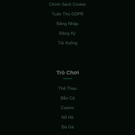
Chính Sách Cookie
Tuân Thủ GDPR
Đăng Nhập
Đăng Ký
Tải Xuống
Trò Chơi
Thể Thao
Bắn Cá
Casino
Nổ Hũ
Đá Gà