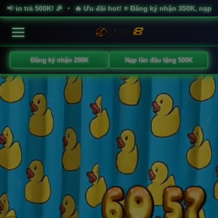
📢
n trả 500K! 🎉
🔥 Ưu đãi hot! ⭐ Đăng ký nhận 350K, nạp tiền 
•
Đăng ký nhận 288K
Nạp lần đầu tặng 500K