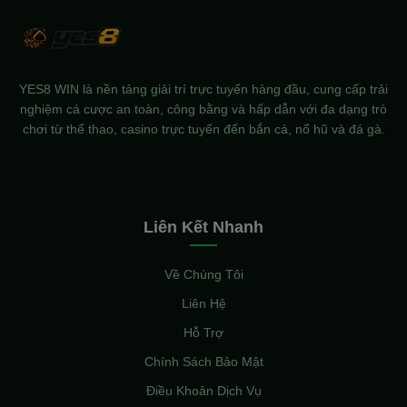
YES8 WIN là nền tảng giải trí trực tuyến hàng đầu, cung cấp trải
nghiệm cá cược an toàn, công bằng và hấp dẫn với đa dạng trò
chơi từ thể thao, casino trực tuyến đến bắn cá, nổ hũ và đá gà.
Liên Kết Nhanh
Về Chúng Tôi
Liên Hệ
Hỗ Trợ
Chính Sách Bảo Mật
Điều Khoản Dịch Vụ