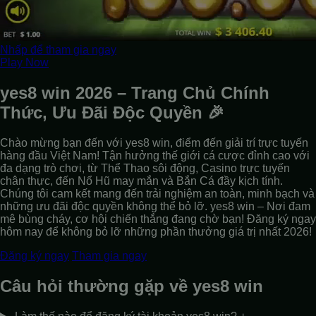
Nhấp để tham gia ngay
Play Now
yes8 win 2026 – Trang Chủ Chính
Thức, Ưu Đãi Độc Quyền 🎉
Chào mừng bạn đến với yes8 win, điểm đến giải trí trực tuyến
hàng đầu Việt Nam! Tận hưởng thế giới cá cược đỉnh cao với
đa dạng trò chơi, từ Thể Thao sôi động, Casino trực tuyến
chân thực, đến Nổ Hũ may mắn và Bắn Cá đầy kịch tính.
Chúng tôi cam kết mang đến trải nghiệm an toàn, minh bạch và
những ưu đãi độc quyền không thể bỏ lỡ. yes8 win – Nơi đam
mê bùng cháy, cơ hội chiến thắng đang chờ bạn! Đăng ký ngay
hôm nay để không bỏ lỡ những phần thưởng giá trị nhất 2026!
Đăng ký ngay
Tham gia ngay
Câu hỏi thường gặp về yes8 win