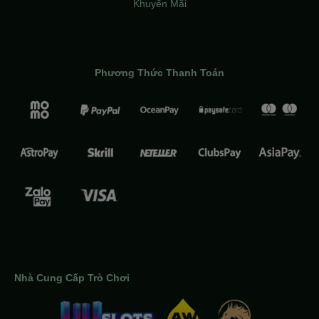
Khuyến Mãi
Phương Thức Thanh Toán
Nhà Cung Cấp Trò Chơi