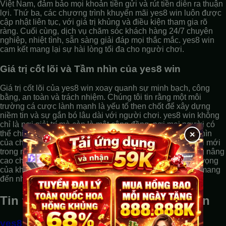
Việt Nam, đảm bảo mọi khoản tiền gửi và rút tiền diễn ra thuận
lợi. Thứ ba, các chương trình khuyến mãi yes8 win luôn được
cập nhật liên tục, với giá trị khủng và điều kiện tham gia rõ
ràng. Cuối cùng, dịch vụ chăm sóc khách hàng 24/7 chuyên
nghiệp, nhiệt tình, sẵn sàng giải đáp mọi thắc mắc. yes8 win
cam kết mang lại sự hài lòng tối đa cho người chơi.
Giá trị cốt lõi và Tầm nhìn của yes8 win
Giá trị cốt lõi của yes8 win xoay quanh sự minh bạch, công
bằng, an toàn và trách nhiệm. Chúng tôi tin rằng một môi
trường cá cược lành mạnh là yếu tố then chốt để xây dựng
niềm tin và sự gắn bó lâu dài với người chơi. yes8 win không
chỉ là nơi giải trí mà còn là một cộng đồng, nơi mọi người có
thể chia sẻ niềm đam mê và học hỏi kinh nghiệm. Tầm nhìn
×
của chúng tôi là trở thành biểu tượng của sự uy tín và đổi mới
trong ngành cá cược trực tuyến tại Châu Á, không ngừng nâng
cao chất lượng dịch vụ và sản phẩm để đáp ứng mọi kỳ vọng
của khách hàng. yes8 win luôn hướng tới sự hoàn hảo, mang
đến những giá trị thực sự cho người chơi.
Tin tức & Blog mới nhất từ yes8 win
yes8 win live casino