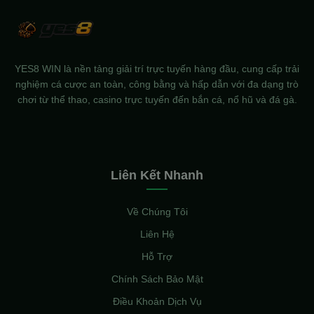
YES8 WIN là nền tảng giải trí trực tuyến hàng đầu, cung cấp trải
nghiệm cá cược an toàn, công bằng và hấp dẫn với đa dạng trò
chơi từ thể thao, casino trực tuyến đến bắn cá, nổ hũ và đá gà.
Liên Kết Nhanh
Về Chúng Tôi
Liên Hệ
Hỗ Trợ
Chính Sách Bảo Mật
Điều Khoản Dịch Vụ