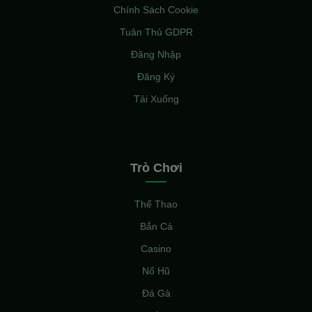
Chính Sách Cookie
Tuân Thủ GDPR
Đăng Nhập
Đăng Ký
Tải Xuống
Trò Chơi
Thể Thao
Bắn Cá
Casino
Nổ Hũ
Đá Gà