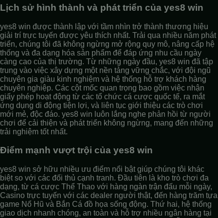
Lịch sử hình thành và phát triển của yes8 win
yes8 win được thành lập với tầm nhìn trở thành thương hiệu
giải trí trực tuyến được yêu thích nhất. Trải qua nhiều năm phát
triển, chúng tôi đã không ngừng mở rộng quy mô, nâng cấp hệ
thống và đa dạng hóa sản phẩm để đáp ứng nhu cầu ngày
càng cao của thị trường. Từ những ngày đầu, yes8 win đã tập
trung vào việc xây dựng một nền tảng vững chắc, với đội ngũ
chuyên gia giàu kinh nghiệm và hệ thống hỗ trợ khách hàng
chuyên nghiệp. Các cột mốc quan trọng bao gồm việc nhận
giấy phép hoạt động từ các tổ chức cá cược quốc tế, ra mắt
ứng dụng di động tiện lợi, và liên tục giới thiệu các trò chơi
mới mẻ, độc đáo. yes8 win luôn lắng nghe phản hồi từ người
chơi để cải thiện và phát triển không ngừng, mang đến những
trải nghiệm tốt nhất.
Điểm mạnh vượt trội của yes8 win
yes8 win sở hữu nhiều ưu điểm nổi bật giúp chúng tôi khác
biệt so với các đối thủ cạnh tranh. Đầu tiên là kho trò chơi đa
dạng, từ cá cược Thể Thao với hàng ngàn trận đấu mỗi ngày,
Casino trực tuyến với các dealer người thật, đến hàng trăm tựa
game Nổ Hũ và Bắn Cá đồ họa sống động. Thứ hai, hệ thống
giao dịch nhanh chóng, an toàn và hỗ trợ nhiều ngân hàng tại