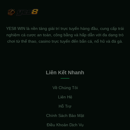
YES8 WIN là nền tảng giải trí trực tuyến hàng đầu, cung cấp trải
nghiệm cá cược an toàn, công bằng và hấp dẫn với đa dạng trò
chơi từ thể thao, casino trực tuyến đến bắn cá, nổ hũ và đá gà.
Liên Kết Nhanh
Về Chúng Tôi
Liên Hệ
Hỗ Trợ
Chính Sách Bảo Mật
Điều Khoản Dịch Vụ