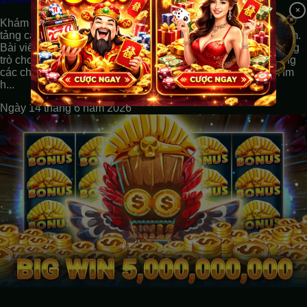
×
Khám phá hành trình trải nghiệm thực tế với yes8 win – nền
tảng cá cược trực tuyến được tối ưu cho di động tại Việt Nam.
Bài viết chia sẻ từ góc nhìn người dùng về giao diện, đa dạng
trò chơi như Thể Thao, Casino, Bắn Cá, Nổ Hũ, Đá Gà, cùng
các chương trình khuyến mãi và giao dịch nhanh chóng. Tìm
h...
Ngày 14 tháng 6 năm 2026