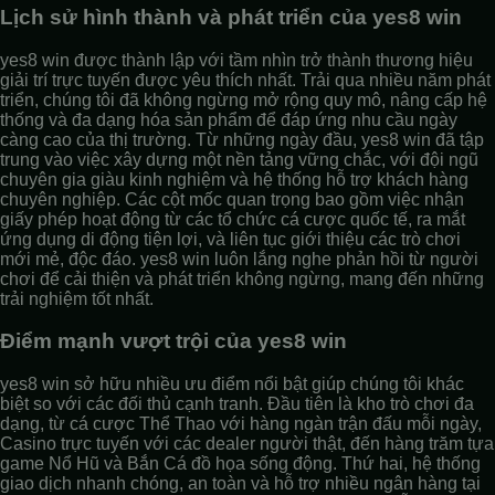
Lịch sử hình thành và phát triển của yes8 win
yes8 win được thành lập với tầm nhìn trở thành thương hiệu
giải trí trực tuyến được yêu thích nhất. Trải qua nhiều năm phát
triển, chúng tôi đã không ngừng mở rộng quy mô, nâng cấp hệ
thống và đa dạng hóa sản phẩm để đáp ứng nhu cầu ngày
càng cao của thị trường. Từ những ngày đầu, yes8 win đã tập
trung vào việc xây dựng một nền tảng vững chắc, với đội ngũ
chuyên gia giàu kinh nghiệm và hệ thống hỗ trợ khách hàng
chuyên nghiệp. Các cột mốc quan trọng bao gồm việc nhận
giấy phép hoạt động từ các tổ chức cá cược quốc tế, ra mắt
ứng dụng di động tiện lợi, và liên tục giới thiệu các trò chơi
mới mẻ, độc đáo. yes8 win luôn lắng nghe phản hồi từ người
chơi để cải thiện và phát triển không ngừng, mang đến những
trải nghiệm tốt nhất.
Điểm mạnh vượt trội của yes8 win
yes8 win sở hữu nhiều ưu điểm nổi bật giúp chúng tôi khác
biệt so với các đối thủ cạnh tranh. Đầu tiên là kho trò chơi đa
dạng, từ cá cược Thể Thao với hàng ngàn trận đấu mỗi ngày,
Casino trực tuyến với các dealer người thật, đến hàng trăm tựa
game Nổ Hũ và Bắn Cá đồ họa sống động. Thứ hai, hệ thống
giao dịch nhanh chóng, an toàn và hỗ trợ nhiều ngân hàng tại