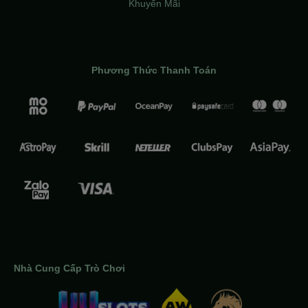
Khuyến Mãi
Phương Thức Thanh Toán
Nhà Cung Cấp Trò Chơi