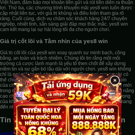
Việt Nam, đảm bảo mọi khoản tiền gửi và rút tiền diễn ra thuận
lợi. Thứ ba, các chương trình khuyến mãi yes8 win luôn được
cập nhật liên tục, với giá trị khủng và điều kiện tham gia rõ
ràng. Cuối cùng, dịch vụ chăm sóc khách hàng 24/7 chuyên
nghiệp, nhiệt tình, sẵn sàng giải đáp mọi thắc mắc. yes8 win
cam kết mang lại sự hài lòng tối đa cho người chơi.
Giá trị cốt lõi và Tầm nhìn của yes8 win
Giá trị cốt lõi của yes8 win xoay quanh sự minh bạch, công
bằng, an toàn và trách nhiệm. Chúng tôi tin rằng một môi
trường cá cược lành mạnh là yếu tố then chốt để xây dựng
niềm tin và sự gắn bó lâu dài với người chơi. yes8 win không
chỉ là nơi giải trí mà còn là một cộng đồng, nơi mọi người có
thể chia sẻ niềm đam mê và học hỏi kinh nghiệm. Tầm nhìn
×
của chúng tôi là trở thành biểu tượng của sự uy tín và đổi mới
trong ngành cá cược trực tuyến tại Châu Á, không ngừng nâng
cao chất lượng dịch vụ và sản phẩm để đáp ứng mọi kỳ vọng
của khách hàng. yes8 win luôn hướng tới sự hoàn hảo, mang
đến những giá trị thực sự cho người chơi.
Tin tức & Blog mới nhất từ yes8 win
yes8 win live casino