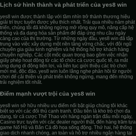
Lịch sử hình thành và phát triển của yes8 win
yes8 win được thành lập với tầm nhìn trở thành thương hiệu
giải trí trực tuyến được yêu thích nhất. Trải qua nhiều năm phát
triển, chúng tôi đã không ngừng mở rộng quy mô, nâng cấp hệ
thống và đa dạng hóa sản phẩm để đáp ứng nhu cầu ngày
càng cao của thị trường. Từ những ngày đầu, yes8 win đã tập
trung vào việc xây dựng một nền tảng vững chắc, với đội ngũ
chuyên gia giàu kinh nghiệm và hệ thống hỗ trợ khách hàng
chuyên nghiệp. Các cột mốc quan trọng bao gồm việc nhận
giấy phép hoạt động từ các tổ chức cá cược quốc tế, ra mắt
ứng dụng di động tiện lợi, và liên tục giới thiệu các trò chơi
mới mẻ, độc đáo. yes8 win luôn lắng nghe phản hồi từ người
chơi để cải thiện và phát triển không ngừng, mang đến những
trải nghiệm tốt nhất.
Điểm mạnh vượt trội của yes8 win
yes8 win sở hữu nhiều ưu điểm nổi bật giúp chúng tôi khác
biệt so với các đối thủ cạnh tranh. Đầu tiên là kho trò chơi đa
dạng, từ cá cược Thể Thao với hàng ngàn trận đấu mỗi ngày,
Casino trực tuyến với các dealer người thật, đến hàng trăm tựa
game Nổ Hũ và Bắn Cá đồ họa sống động. Thứ hai, hệ thống
giao dịch nhanh chóng, an toàn và hỗ trợ nhiều ngân hàng tại