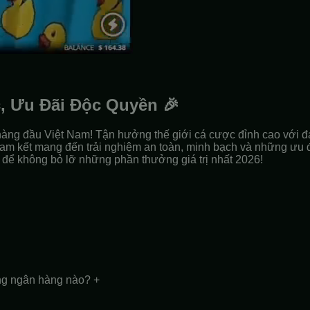
, Ưu Đãi Độc Quyền 🎉
hàng đầu Việt Nam! Tận hưởng thế giới cá cược đỉnh cao với đa
cam kết mang đến trải nghiệm an toàn, minh bạch và những ưu 
để không bỏ lỡ những phần thưởng giá trị nhất 2026!
hững ngân hàng nào?
+