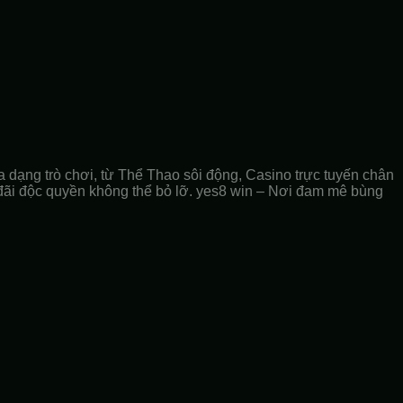
 dạng trò chơi, từ Thể Thao sôi động, Casino trực tuyến chân
đãi độc quyền không thể bỏ lỡ. yes8 win – Nơi đam mê bùng