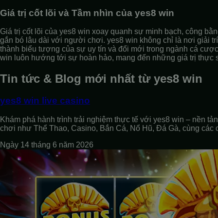
Giá trị cốt lõi và Tầm nhìn của yes8 win
Giá trị cốt lõi của yes8 win xoay quanh sự minh bạch, công bằn
gắn bó lâu dài với người chơi. yes8 win không chỉ là nơi giải 
thành biểu tượng của sự uy tín và đổi mới trong ngành cá cượ
win luôn hướng tới sự hoàn hảo, mang đến những giá trị thực 
Tin tức & Blog mới nhất từ yes8 win
yes8 win live casino
Khám phá hành trình trải nghiệm thực tế với yes8 win – nền tản
chơi như Thể Thao, Casino, Bắn Cá, Nổ Hũ, Đá Gà, cùng các c
Ngày 14 tháng 6 năm 2026