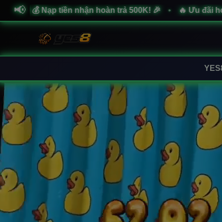
📢
💰 Nạp tiền nhận hoàn trả 500K! 🎉
•
🔥 Ưu đãi hot! ⭐ Đ
YES