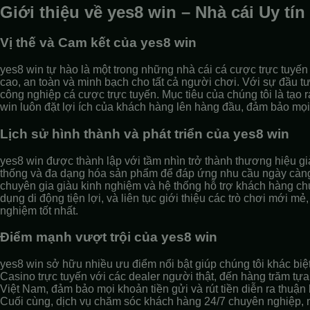
Giới thiệu về yes8 win – Nhà cái Uy tí
Vị thế và Cam kết của yes8 win
yes8 win tự hào là một trong những nhà cái cá cược trực tuyến 
cao, an toàn và minh bạch cho tất cả người chơi. Với sự đầu 
công nghiệp cá cược trực tuyến. Mục tiêu của chúng tôi là tạo 
win luôn đặt lợi ích của khách hàng lên hàng đầu, đảm bảo mọi 
Lịch sử hình thành và phát triển của yes8 win
yes8 win được thành lập với tầm nhìn trở thành thương hiệu giả
thống và đa dạng hóa sản phẩm để đáp ứng nhu cầu ngày càng 
chuyên gia giàu kinh nghiệm và hệ thống hỗ trợ khách hàng ch
dụng di động tiện lợi, và liên tục giới thiệu các trò chơi mới 
nghiệm tốt nhất.
Điểm mạnh vượt trội của yes8 win
yes8 win sở hữu nhiều ưu điểm nổi bật giúp chúng tôi khác biệt
Casino trực tuyến với các dealer người thật, đến hàng trăm t
Việt Nam, đảm bảo mọi khoản tiền gửi và rút tiền diễn ra thuận 
Cuối cùng, dịch vụ chăm sóc khách hàng 24/7 chuyên nghiệp, nh