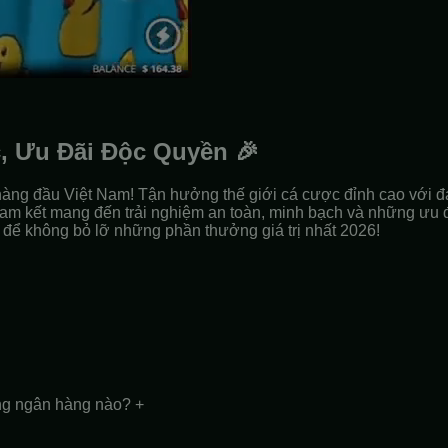
, Ưu Đãi Độc Quyền 🎉
hàng đầu Việt Nam! Tận hưởng thế giới cá cược đỉnh cao với đa
cam kết mang đến trải nghiệm an toàn, minh bạch và những ưu 
để không bỏ lỡ những phần thưởng giá trị nhất 2026!
hững ngân hàng nào?
+