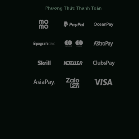
Phương Thức Thanh Toán