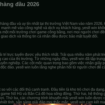
n hàng đầu 2026
hàng đầu và uy tín nhất tại thị trường Việt Nam vào năm 2026. 
tư mạnh mẽ vào công nghệ và dịch vụ khách hàng, yes8 win khô
ra một môi trường chơi game công bằng, nơi mọi người chơi đều 
giao dịch và thông tin cá nhân đều được bảo mật tuyệt đối.
i trí trực tuyến được yêu thích nhất. Trải qua nhiều năm phát 
cao của thị trường. Từ những ngày đầu, yes8 win đã tập trung
uyên nghiệp. Các cột mốc quan trọng bao gồm việc nhận giấy p
mẻ, độc đáo. yes8 win luôn lắng nghe phản hồi từ người chơi để 
 so với các đối thủ cạnh tranh. Đầu tiên là kho trò chơi đa dạ
ựa game Nổ Hũ và Bắn Cá đồ họa sống động. Thứ hai, hệ thống g
lợi. Thứ ba, các chương trình khuyến mãi yes8 win luôn được cập 
iệt tình, sẵn sàng giải đáp mọi thắc mắc. yes8 win cam kết man