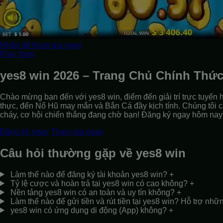
Nhấp để tham gia ngay
Play Now
yes8 win 2026 – Trang Chủ Chính Thức
Chào mừng bạn đến với yes8 win, điểm đến giải trí trực tuyến 
thực, đến Nổ Hũ may mắn và Bắn Cá đầy kịch tính. Chúng tôi 
cháy, cơ hội chiến thắng đang chờ bạn! Đăng ký ngay hôm nay 
Đăng ký ngay
Tham gia ngay
Câu hỏi thường gặp về yes8 win
Làm thế nào để đăng ký tài khoản yes8 win?
+
Tỷ lệ cược và hoàn trả tại yes8 win có cao không?
+
Nền tảng yes8 win có an toàn và uy tín không?
+
Làm thế nào để gửi tiền và rút tiền tại yes8 win? Hỗ trợ n
yes8 win có ứng dụng di động (App) không?
+