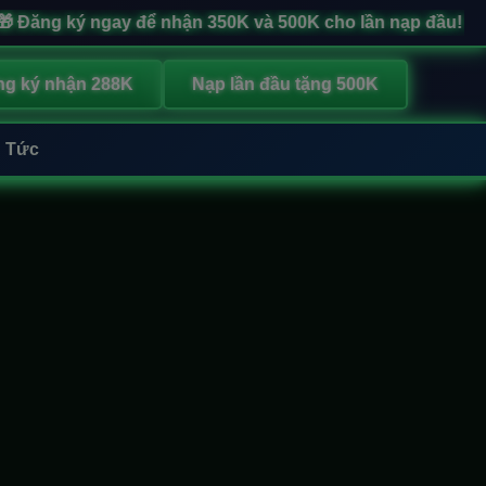
 ký ngay để nhận 350K và 500K cho lần nạp đầu! 🔥
•
🏆 
ng ký nhận 288K
Nạp lần đầu tặng 500K
n Tức