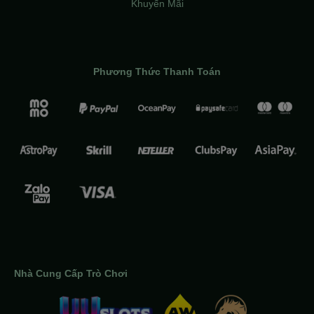
Khuyến Mãi
Phương Thức Thanh Toán
Nhà Cung Cấp Trò Chơi