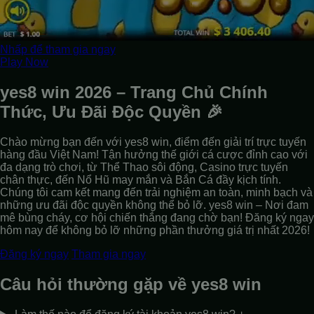
Nhấp để tham gia ngay
Play Now
yes8 win 2026 – Trang Chủ Chính
Thức, Ưu Đãi Độc Quyền 🎉
Chào mừng bạn đến với yes8 win, điểm đến giải trí trực tuyến
hàng đầu Việt Nam! Tận hưởng thế giới cá cược đỉnh cao với
đa dạng trò chơi, từ Thể Thao sôi động, Casino trực tuyến
chân thực, đến Nổ Hũ may mắn và Bắn Cá đầy kịch tính.
Chúng tôi cam kết mang đến trải nghiệm an toàn, minh bạch và
những ưu đãi độc quyền không thể bỏ lỡ. yes8 win – Nơi đam
mê bùng cháy, cơ hội chiến thắng đang chờ bạn! Đăng ký ngay
hôm nay để không bỏ lỡ những phần thưởng giá trị nhất 2026!
Đăng ký ngay
Tham gia ngay
Câu hỏi thường gặp về yes8 win