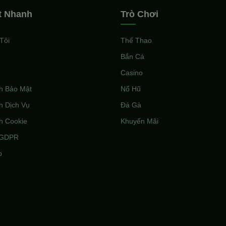
t Nhanh
Trò Chơi
Tôi
Thể Thao
Bắn Cá
Casino
h Bảo Mật
Nổ Hũ
n Dịch Vụ
Đá Gà
h Cookie
Khuyến Mãi
 GDPR
p