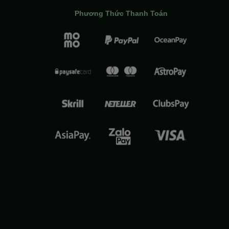
Phương Thức Thanh Toán