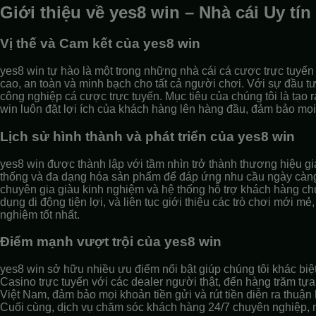
Giới thiệu về yes8 win – Nhà cái Uy tí
Vị thế và Cam kết của yes8 win
yes8 win tự hào là một trong những nhà cái cá cược trực tuyến 
cao, an toàn và minh bạch cho tất cả người chơi. Với sự đầu 
công nghiệp cá cược trực tuyến. Mục tiêu của chúng tôi là tạo 
win luôn đặt lợi ích của khách hàng lên hàng đầu, đảm bảo mọi 
Lịch sử hình thành và phát triển của yes8 win
yes8 win được thành lập với tầm nhìn trở thành thương hiệu giả
thống và đa dạng hóa sản phẩm để đáp ứng nhu cầu ngày càng 
chuyên gia giàu kinh nghiệm và hệ thống hỗ trợ khách hàng ch
dụng di động tiện lợi, và liên tục giới thiệu các trò chơi mới 
nghiệm tốt nhất.
Điểm mạnh vượt trội của yes8 win
yes8 win sở hữu nhiều ưu điểm nổi bật giúp chúng tôi khác biệt
Casino trực tuyến với các dealer người thật, đến hàng trăm t
Việt Nam, đảm bảo mọi khoản tiền gửi và rút tiền diễn ra thuận 
Cuối cùng, dịch vụ chăm sóc khách hàng 24/7 chuyên nghiệp, nh