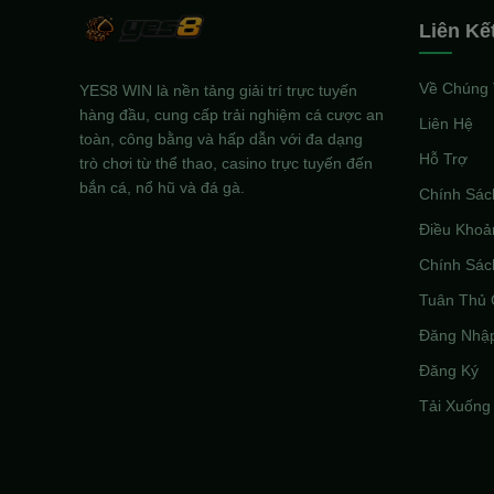
Liên Kế
Về Chúng 
YES8 WIN là nền tảng giải trí trực tuyến
hàng đầu, cung cấp trải nghiệm cá cược an
Liên Hệ
toàn, công bằng và hấp dẫn với đa dạng
Hỗ Trợ
trò chơi từ thể thao, casino trực tuyến đến
bắn cá, nổ hũ và đá gà.
Chính Sác
Điều Khoả
Chính Sác
Tuân Thủ
Đăng Nhậ
Đăng Ký
Tải Xuống