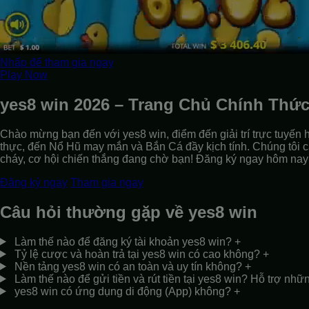
Nhấp để tham gia ngay
Play Now
yes8 win 2026 – Trang Chủ Chính Thức
Chào mừng bạn đến với yes8 win, điểm đến giải trí trực tuyến 
thực, đến Nổ Hũ may mắn và Bắn Cá đầy kịch tính. Chúng tôi 
cháy, cơ hội chiến thắng đang chờ bạn! Đăng ký ngay hôm nay 
Đăng ký ngay
Tham gia ngay
Câu hỏi thường gặp về yes8 win
Làm thế nào để đăng ký tài khoản yes8 win?
+
Tỷ lệ cược và hoàn trả tại yes8 win có cao không?
+
Nền tảng yes8 win có an toàn và uy tín không?
+
Làm thế nào để gửi tiền và rút tiền tại yes8 win? Hỗ trợ n
yes8 win có ứng dụng di động (App) không?
+