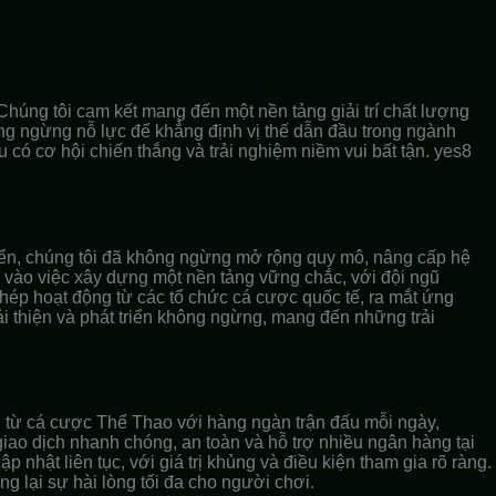
Chúng tôi cam kết mang đến một nền tảng giải trí chất lượng
ng ngừng nỗ lực để khẳng định vị thế dẫn đầu trong ngành
có cơ hội chiến thắng và trải nghiệm niềm vui bất tận. yes8
triển, chúng tôi đã không ngừng mở rộng quy mô, nâng cấp hệ
 vào việc xây dựng một nền tảng vững chắc, với đội ngũ
hép hoạt động từ các tổ chức cá cược quốc tế, ra mắt ứng
cải thiện và phát triển không ngừng, mang đến những trải
ng, từ cá cược Thể Thao với hàng ngàn trận đấu mỗi ngày,
iao dịch nhanh chóng, an toàn và hỗ trợ nhiều ngân hàng tại
nhật liên tục, với giá trị khủng và điều kiện tham gia rõ ràng.
g lại sự hài lòng tối đa cho người chơi.