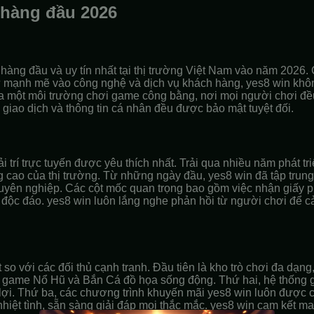
n hàng đầu 2026
hàng đầu và uy tín nhất tại thị trường Việt Nam vào năm 2026. 
tư mạnh mẽ vào công nghệ và dịch vụ khách hàng, yes8 win khô
ra một môi trường chơi game công bằng, nơi mọi người chơi đều 
giao dịch và thông tin cá nhân đều được bảo mật tuyệt đối.
i trí trực tuyến được yêu thích nhất. Trải qua nhiều năm phát 
cao của thị trường. Từ những ngày đầu, yes8 win đã tập trung
uyên nghiệp. Các cột mốc quan trọng bao gồm việc nhận giấy p
mẻ, độc đáo. yes8 win luôn lắng nghe phản hồi từ người chơi để 
 so với các đối thủ cạnh tranh. Đầu tiên là kho trò chơi đa dạ
ựa game Nổ Hũ và Bắn Cá đồ họa sống động. Thứ hai, hệ thống g
lợi. Thứ ba, các chương trình khuyến mãi yes8 win luôn được cập 
iệt tình, sẵn sàng giải đáp mọi thắc mắc. yes8 win cam kết man