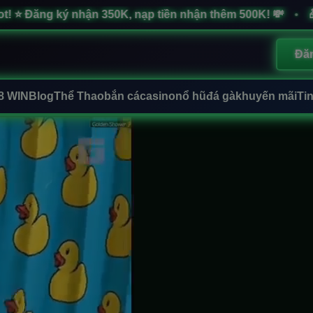
ng ký nhận 350K, nạp tiền nhận thêm 500K! 💸
•
🎁 Đăng 
Đă
8 WIN
Blog
Thể Thao
bắn cá
casino
nổ hũ
đá gà
khuyến mãi
Ti