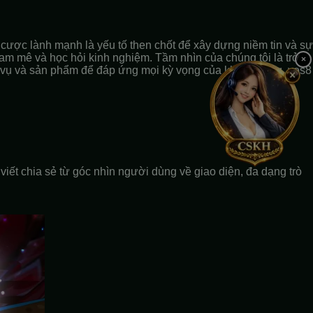
á cược lành mạnh là yếu tố then chốt để xây dựng niềm tin và sự
đam mê và học hỏi kinh nghiệm. Tầm nhìn của chúng tôi là trở
×
h vụ và sản phẩm để đáp ứng mọi kỳ vọng của khách hàng. yes8
viết chia sẻ từ góc nhìn người dùng về giao diện, đa dạng trò