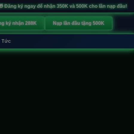
ký ngay để nhận 350K và 500K cho lần nạp đầu! 🔥
•
🏆 
ng ký nhận 288K
Nạp lần đầu tặng 500K
n Tức