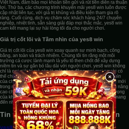
Việt Nam, đảm bảo mọi khoản tiền gửi và rút tiền diễn ra thuận
lợi. Thứ ba, các chương trình khuyến mãi yes8 win luôn được
cập nhật liên tục, với giá trị khủng và điều kiện tham gia rõ
ràng. Cuối cùng, dịch vụ chăm sóc khách hàng 24/7 chuyên
nghiệp, nhiệt tình, sẵn sàng giải đáp mọi thắc mắc. yes8 win
cam kết mang lại sự hài lòng tối đa cho người chơi.
Giá trị cốt lõi và Tầm nhìn của yes8 win
Giá trị cốt lõi của yes8 win xoay quanh sự minh bạch, công
bằng, an toàn và trách nhiệm. Chúng tôi tin rằng một môi
trường cá cược lành mạnh là yếu tố then chốt để xây dựng
niềm tin và sự gắn bó lâu dài với người chơi. yes8 win không
chỉ là nơi giải trí mà còn là một cộng đồng, nơi mọi người có
thể chia sẻ niềm đam mê và học hỏi kinh nghiệm. Tầm nhìn
×
của chúng tôi là trở thành biểu tượng của sự uy tín và đổi mới
trong ngành cá cược trực tuyến tại Châu Á, không ngừng nâng
cao chất lượng dịch vụ và sản phẩm để đáp ứng mọi kỳ vọng
của khách hàng. yes8 win luôn hướng tới sự hoàn hảo, mang
đến những giá trị thực sự cho người chơi.
Tin tức & Blog mới nhất từ yes8 win
yes8 win live casino