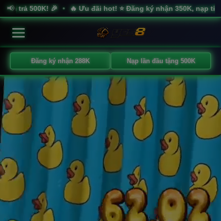
📢
 trả 500K! 🎉
🔥 Ưu đãi hot! ⭐ Đăng ký nhận 350K, nạp tiền nh
•
Đăng ký nhận 288K
Nạp lần đầu tặng 500K