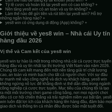
Làm thế nào để đăng ký tài khoản yes8 win?
+
Tỷ lệ cược và hoàn trả tại yes8 win có cao không?
+
Nền tảng yes8 win có an toàn và uy tín không?
+
Làm thế nào để gửi tiền và rút tiền tại yes8 win? Hỗ trợ
những ngân hàng nào?
+
yes8 win có ứng dụng di động (App) không?
+
Giới thiệu về yes8 win – Nhà cái Uy tín
hàng đầu 2026
Vị thế và Cam kết của yes8 win
yes8 win tự hào là một trong những nhà cái cá cược trực tuyến
hàng đầu và uy tín nhất tại thị trường Việt Nam vào năm 2026.
Chúng tôi cam kết mang đến một nền tảng giải trí chất lượng
cao, an toàn và minh bạch cho tất cả người chơi. Với sự đầu
tư mạnh mẽ vào công nghệ và dịch vụ khách hàng, yes8 win
không ngừng nỗ lực để khẳng định vị thế dẫn đầu trong ngành
công nghiệp cá cược trực tuyến. Mục tiêu của chúng tôi là tạo
ra một môi trường chơi game công bằng, nơi mọi người chơi
đều có cơ hội chiến thắng và trải nghiệm niềm vui bất tận. yes8
win luôn đặt lợi ích của khách hàng lên hàng đầu, đảm bảo mọi
giao dịch và thông tin cá nhân đều được bảo mật tuyệt đối.