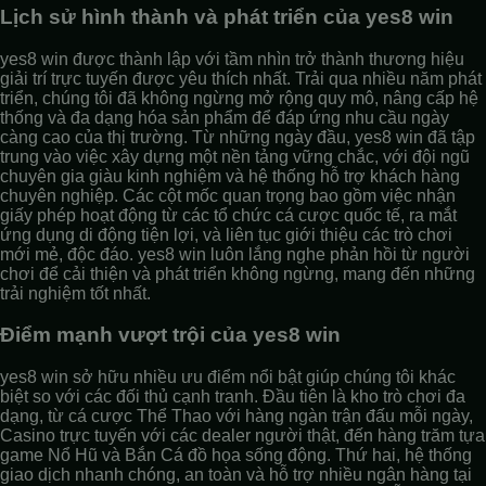
Lịch sử hình thành và phát triển của yes8 win
yes8 win được thành lập với tầm nhìn trở thành thương hiệu
giải trí trực tuyến được yêu thích nhất. Trải qua nhiều năm phát
triển, chúng tôi đã không ngừng mở rộng quy mô, nâng cấp hệ
thống và đa dạng hóa sản phẩm để đáp ứng nhu cầu ngày
càng cao của thị trường. Từ những ngày đầu, yes8 win đã tập
trung vào việc xây dựng một nền tảng vững chắc, với đội ngũ
chuyên gia giàu kinh nghiệm và hệ thống hỗ trợ khách hàng
chuyên nghiệp. Các cột mốc quan trọng bao gồm việc nhận
giấy phép hoạt động từ các tổ chức cá cược quốc tế, ra mắt
ứng dụng di động tiện lợi, và liên tục giới thiệu các trò chơi
mới mẻ, độc đáo. yes8 win luôn lắng nghe phản hồi từ người
chơi để cải thiện và phát triển không ngừng, mang đến những
trải nghiệm tốt nhất.
Điểm mạnh vượt trội của yes8 win
yes8 win sở hữu nhiều ưu điểm nổi bật giúp chúng tôi khác
biệt so với các đối thủ cạnh tranh. Đầu tiên là kho trò chơi đa
dạng, từ cá cược Thể Thao với hàng ngàn trận đấu mỗi ngày,
Casino trực tuyến với các dealer người thật, đến hàng trăm tựa
game Nổ Hũ và Bắn Cá đồ họa sống động. Thứ hai, hệ thống
giao dịch nhanh chóng, an toàn và hỗ trợ nhiều ngân hàng tại