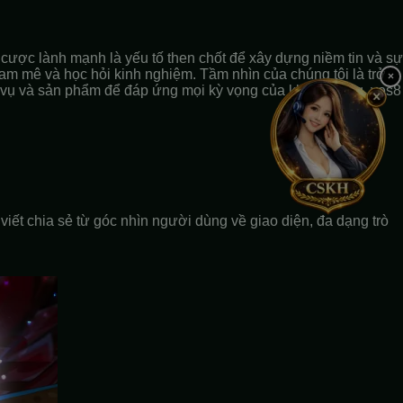
á cược lành mạnh là yếu tố then chốt để xây dựng niềm tin và sự
đam mê và học hỏi kinh nghiệm. Tầm nhìn của chúng tôi là trở
×
h vụ và sản phẩm để đáp ứng mọi kỳ vọng của khách hàng. yes8
viết chia sẻ từ góc nhìn người dùng về giao diện, đa dạng trò