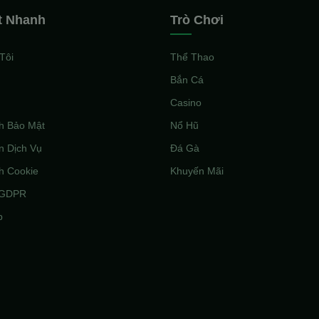
t Nhanh
Trò Chơi
Tôi
Thể Thao
Bắn Cá
Casino
h Bảo Mật
Nổ Hũ
n Dịch Vụ
Đá Gà
h Cookie
Khuyến Mãi
 GDPR
p