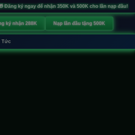
 ký ngay để nhận 350K và 500K cho lần nạp đầu! 🔥
•
🏆 
ng ký nhận 288K
Nạp lần đầu tặng 500K
n Tức