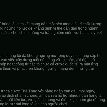
Chúng tôi cam kết mang đến một nền tảng giải trí chất lượng
ng ngừng nỗ lực để khẳng định vị thế dẫn đầu trong ngành
có cơ hội chiến thắng và trải nghiệm niềm vui bất tận. yes8
triển, chúng tôi đã không ngừng mở rộng quy mô, nâng cấp hệ
 vào việc xây dựng một nền tảng vững chắc, với đội ngũ
hép hoạt động từ các tổ chức cá cược quốc tế, ra mắt ứng
cải thiện và phát triển không ngừng, mang đến những trải
ng, từ cá cược Thể Thao với hàng ngàn trận đấu mỗi ngày,
iao dịch nhanh chóng, an toàn và hỗ trợ nhiều ngân hàng tại
nhật liên tục, với giá trị khủng và điều kiện tham gia rõ ràng.
g lại sự hài lòng tối đa cho người chơi.