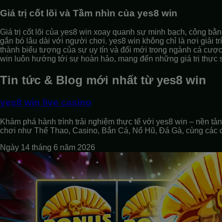
Giá trị cốt lõi và Tầm nhìn của yes8 win
Giá trị cốt lõi của yes8 win xoay quanh sự minh bạch, công bằn
gắn bó lâu dài với người chơi. yes8 win không chỉ là nơi giải 
thành biểu tượng của sự uy tín và đổi mới trong ngành cá cượ
win luôn hướng tới sự hoàn hảo, mang đến những giá trị thực 
Tin tức & Blog mới nhất từ yes8 win
yes8 win live casino
Khám phá hành trình trải nghiệm thực tế với yes8 win – nền tản
chơi như Thể Thao, Casino, Bắn Cá, Nổ Hũ, Đá Gà, cùng các c
Ngày 14 tháng 6 năm 2026