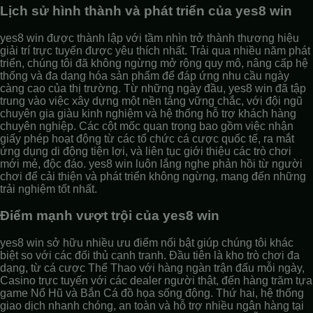
Lịch sử hình thành và phát triển của yes8 win
yes8 win được thành lập với tầm nhìn trở thành thương hiệu
giải trí trực tuyến được yêu thích nhất. Trải qua nhiều năm phát
triển, chúng tôi đã không ngừng mở rộng quy mô, nâng cấp hệ
thống và đa dạng hóa sản phẩm để đáp ứng nhu cầu ngày
càng cao của thị trường. Từ những ngày đầu, yes8 win đã tập
trung vào việc xây dựng một nền tảng vững chắc, với đội ngũ
chuyên gia giàu kinh nghiệm và hệ thống hỗ trợ khách hàng
chuyên nghiệp. Các cột mốc quan trọng bao gồm việc nhận
giấy phép hoạt động từ các tổ chức cá cược quốc tế, ra mắt
ứng dụng di động tiện lợi, và liên tục giới thiệu các trò chơi
mới mẻ, độc đáo. yes8 win luôn lắng nghe phản hồi từ người
chơi để cải thiện và phát triển không ngừng, mang đến những
trải nghiệm tốt nhất.
Điểm mạnh vượt trội của yes8 win
yes8 win sở hữu nhiều ưu điểm nổi bật giúp chúng tôi khác
biệt so với các đối thủ cạnh tranh. Đầu tiên là kho trò chơi đa
dạng, từ cá cược Thể Thao với hàng ngàn trận đấu mỗi ngày,
Casino trực tuyến với các dealer người thật, đến hàng trăm tựa
game Nổ Hũ và Bắn Cá đồ họa sống động. Thứ hai, hệ thống
giao dịch nhanh chóng, an toàn và hỗ trợ nhiều ngân hàng tại