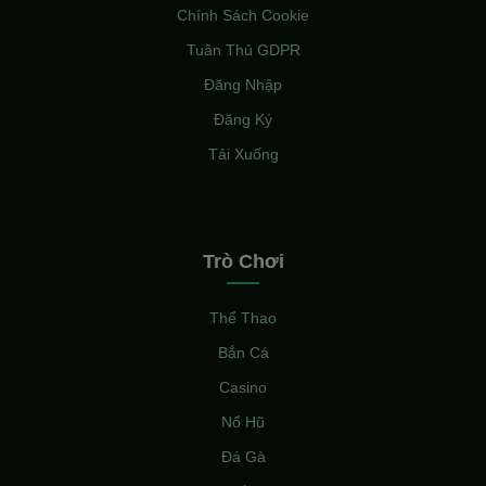
Chính Sách Cookie
Tuân Thủ GDPR
Đăng Nhập
Đăng Ký
Tải Xuống
Trò Chơi
Thể Thao
Bắn Cá
Casino
Nổ Hũ
Đá Gà