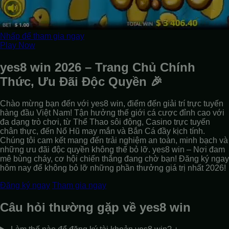
Nhấp để tham gia ngay
Play Now
yes8 win 2026 – Trang Chủ Chính
Thức, Ưu Đãi Độc Quyền 🎉
Chào mừng bạn đến với yes8 win, điểm đến giải trí trực tuyến
hàng đầu Việt Nam! Tận hưởng thế giới cá cược đỉnh cao với
đa dạng trò chơi, từ Thể Thao sôi động, Casino trực tuyến
chân thực, đến Nổ Hũ may mắn và Bắn Cá đầy kịch tính.
Chúng tôi cam kết mang đến trải nghiệm an toàn, minh bạch và
những ưu đãi độc quyền không thể bỏ lỡ. yes8 win – Nơi đam
mê bùng cháy, cơ hội chiến thắng đang chờ bạn! Đăng ký ngay
hôm nay để không bỏ lỡ những phần thưởng giá trị nhất 2026!
Đăng ký ngay
Tham gia ngay
Câu hỏi thường gặp về yes8 win