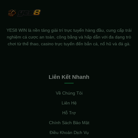
YES8 WIN là nền tảng giải trí trực tuyến hàng đầu, cung cấp trải
nghiệm cá cược an toàn, công bằng và hấp dẫn với đa dạng trò
chơi từ thể thao, casino trực tuyến đến bắn cá, nổ hũ và đá gà.
Liên Kết Nhanh
Về Chúng Tôi
Liên Hệ
Hỗ Trợ
Chính Sách Bảo Mật
Điều Khoản Dịch Vụ