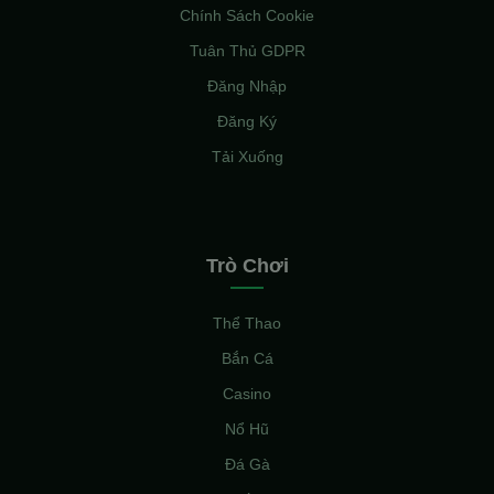
Chính Sách Cookie
Tuân Thủ GDPR
Đăng Nhập
Đăng Ký
Tải Xuống
Trò Chơi
Thể Thao
Bắn Cá
Casino
Nổ Hũ
Đá Gà