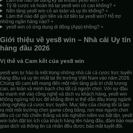
Làm thế nào để đăng ký tài khoản yes8 win?
+
Tỷ lệ cược và hoàn trả tại yes8 win có cao không?
+
Nền tảng yes8 win có an toàn và uy tín không?
+
Làm thế nào để gửi tiền và rút tiền tại yes8 win? Hỗ trợ
những ngân hàng nào?
+
yes8 win có ứng dụng di động (App) không?
+
Giới thiệu về yes8 win – Nhà cái Uy tín
hàng đầu 2026
Vị thế và Cam kết của yes8 win
yes8 win tự hào là một trong những nhà cái cá cược trực tuyến
hàng đầu và uy tín nhất tại thị trường Việt Nam vào năm 2026.
Chúng tôi cam kết mang đến một nền tảng giải trí chất lượng
cao, an toàn và minh bạch cho tất cả người chơi. Với sự đầu
tư mạnh mẽ vào công nghệ và dịch vụ khách hàng, yes8 win
không ngừng nỗ lực để khẳng định vị thế dẫn đầu trong ngành
công nghiệp cá cược trực tuyến. Mục tiêu của chúng tôi là tạo
ra một môi trường chơi game công bằng, nơi mọi người chơi
đều có cơ hội chiến thắng và trải nghiệm niềm vui bất tận. yes8
win luôn đặt lợi ích của khách hàng lên hàng đầu, đảm bảo mọi
giao dịch và thông tin cá nhân đều được bảo mật tuyệt đối.