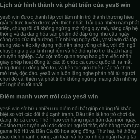
Lịch sử hình thành và phát triển của yes8 win
yes8 win được thành lập với tầm nhìn trở thành thương hiệu
giải trí trực tuyến được yêu thích nhất. Trải qua nhiều năm phát
triển, chúng tôi đã không ngừng mở rộng quy mô, nâng cấp hệ
thống và đa dạng hóa sản phẩm để đáp ứng nhu cầu ngày
càng cao của thị trường. Từ những ngày đầu, yes8 win đã tập
trung vào việc xây dựng một nền tảng vững chắc, với đội ngũ
chuyên gia giàu kinh nghiệm và hệ thống hỗ trợ khách hàng
chuyên nghiệp. Các cột mốc quan trọng bao gồm việc nhận
giấy phép hoạt động từ các tổ chức cá cược quốc tế, ra mắt
ứng dụng di động tiện lợi, và liên tục giới thiệu các trò chơi
mới mẻ, độc đáo. yes8 win luôn lắng nghe phản hồi từ người
chơi để cải thiện và phát triển không ngừng, mang đến những
trải nghiệm tốt nhất.
Điểm mạnh vượt trội của yes8 win
yes8 win sở hữu nhiều ưu điểm nổi bật giúp chúng tôi khác
biệt so với các đối thủ cạnh tranh. Đầu tiên là kho trò chơi đa
dạng, từ cá cược Thể Thao với hàng ngàn trận đấu mỗi ngày,
Casino trực tuyến với các dealer người thật, đến hàng trăm tựa
game Nổ Hũ và Bắn Cá đồ họa sống động. Thứ hai, hệ thống
giao dịch nhanh chóng, an toàn và hỗ trợ nhiều ngân hàng tại