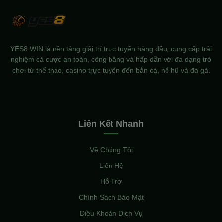
YES8 WIN là nền tảng giải trí trực tuyến hàng đầu, cung cấp trải
nghiệm cá cược an toàn, công bằng và hấp dẫn với đa dạng trò
chơi từ thể thao, casino trực tuyến đến bắn cá, nổ hũ và đá gà.
Liên Kết Nhanh
Về Chúng Tôi
Liên Hệ
Hỗ Trợ
Chính Sách Bảo Mật
Điều Khoản Dịch Vụ