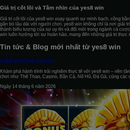
Giá trị cốt lõi và Tầm nhìn của yes8 win
Giá trị cốt lõi của yes8 win xoay quanh sự minh bạch, công bằn
gắn bó lâu dài với người chơi. yes8 win không chỉ là nơi giải 
thành biểu tượng của sự uy tín và đổi mới trong ngành cá cượ
win luôn hướng tới sự hoàn hảo, mang đến những giá trị thực 
Tin tức & Blog mới nhất từ yes8 win
yes8 win live casino
Khám phá hành trình trải nghiệm thực tế với yes8 win – nền tản
chơi như Thể Thao, Casino, Bắn Cá, Nổ Hũ, Đá Gà, cùng các c
Ngày 14 tháng 6 năm 2026