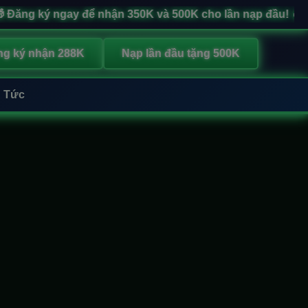
ký ngay để nhận 350K và 500K cho lần nạp đầu! 🔥
•
🏆 C
ng ký nhận 288K
Nạp lần đầu tặng 500K
n Tức