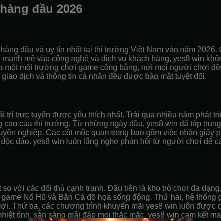
n hàng đầu 2026
hàng đầu và uy tín nhất tại thị trường Việt Nam vào năm 2026. 
tư mạnh mẽ vào công nghệ và dịch vụ khách hàng, yes8 win khô
ra một môi trường chơi game công bằng, nơi mọi người chơi đều 
giao dịch và thông tin cá nhân đều được bảo mật tuyệt đối.
i trí trực tuyến được yêu thích nhất. Trải qua nhiều năm phát 
cao của thị trường. Từ những ngày đầu, yes8 win đã tập trung
uyên nghiệp. Các cột mốc quan trọng bao gồm việc nhận giấy p
mẻ, độc đáo. yes8 win luôn lắng nghe phản hồi từ người chơi để 
 so với các đối thủ cạnh tranh. Đầu tiên là kho trò chơi đa dạ
ựa game Nổ Hũ và Bắn Cá đồ họa sống động. Thứ hai, hệ thống g
lợi. Thứ ba, các chương trình khuyến mãi yes8 win luôn được cập 
iệt tình, sẵn sàng giải đáp mọi thắc mắc. yes8 win cam kết man