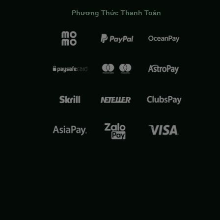
Phương Thức Thanh Toán