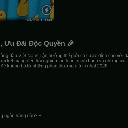
, Ưu Đãi Độc Quyền 🎉
hàng đầu Việt Nam! Tận hưởng thế giới cá cược đỉnh cao với đa
cam kết mang đến trải nghiệm an toàn, minh bạch và những ưu 
để không bỏ lỡ những phần thưởng giá trị nhất 2026!
hững ngân hàng nào?
+