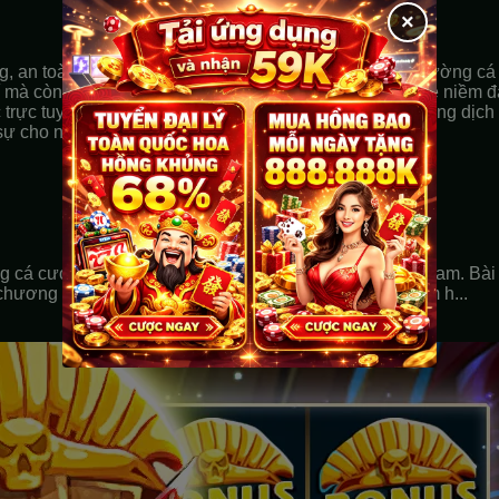
×
g, an toàn và trách nhiệm. Chúng tôi tin rằng một môi trường c
trí mà còn là một cộng đồng, nơi mọi người có thể chia sẻ niềm 
c trực tuyến tại Châu Á, không ngừng nâng cao chất lượng dịc
sự cho người chơi.
g cá cược trực tuyến được tối ưu cho di động tại Việt Nam. Bài 
hương trình khuyến mãi và giao dịch nhanh chóng. Tìm h...