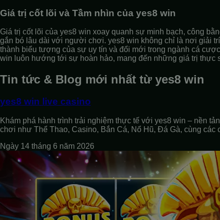
Giá trị cốt lõi và Tầm nhìn của yes8 win
Giá trị cốt lõi của yes8 win xoay quanh sự minh bạch, công bằn
gắn bó lâu dài với người chơi. yes8 win không chỉ là nơi giải 
thành biểu tượng của sự uy tín và đổi mới trong ngành cá cượ
win luôn hướng tới sự hoàn hảo, mang đến những giá trị thực 
Tin tức & Blog mới nhất từ yes8 win
yes8 win live casino
Khám phá hành trình trải nghiệm thực tế với yes8 win – nền tản
chơi như Thể Thao, Casino, Bắn Cá, Nổ Hũ, Đá Gà, cùng các c
Ngày 14 tháng 6 năm 2026