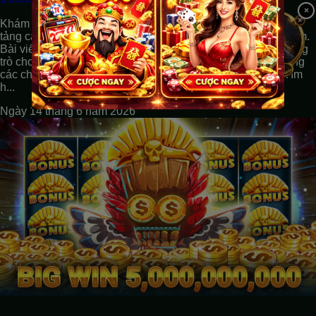
×
Khám phá hành trình trải nghiệm thực tế với yes8 win – nền
tảng cá cược trực tuyến được tối ưu cho di động tại Việt Nam.
Bài viết chia sẻ từ góc nhìn người dùng về giao diện, đa dạng
trò chơi như Thể Thao, Casino, Bắn Cá, Nổ Hũ, Đá Gà, cùng
các chương trình khuyến mãi và giao dịch nhanh chóng. Tìm
h...
Ngày 14 tháng 6 năm 2026