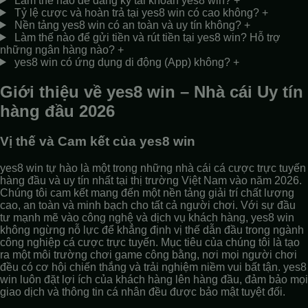
Làm thế nào để đăng ký tài khoản yes8 win?
+
Tỷ lệ cược và hoàn trả tại yes8 win có cao không?
+
Nền tảng yes8 win có an toàn và uy tín không?
+
Làm thế nào để gửi tiền và rút tiền tại yes8 win? Hỗ trợ
những ngân hàng nào?
+
yes8 win có ứng dụng di động (App) không?
+
Giới thiệu về yes8 win – Nhà cái Uy tín
hàng đầu 2026
Vị thế và Cam kết của yes8 win
yes8 win tự hào là một trong những nhà cái cá cược trực tuyến
hàng đầu và uy tín nhất tại thị trường Việt Nam vào năm 2026.
Chúng tôi cam kết mang đến một nền tảng giải trí chất lượng
cao, an toàn và minh bạch cho tất cả người chơi. Với sự đầu
tư mạnh mẽ vào công nghệ và dịch vụ khách hàng, yes8 win
không ngừng nỗ lực để khẳng định vị thế dẫn đầu trong ngành
công nghiệp cá cược trực tuyến. Mục tiêu của chúng tôi là tạo
ra một môi trường chơi game công bằng, nơi mọi người chơi
đều có cơ hội chiến thắng và trải nghiệm niềm vui bất tận. yes8
win luôn đặt lợi ích của khách hàng lên hàng đầu, đảm bảo mọi
giao dịch và thông tin cá nhân đều được bảo mật tuyệt đối.