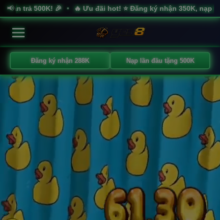
📢
n trả 500K! 🎉
🔥 Ưu đãi hot! ⭐ Đăng ký nhận 350K, nạp tiền n
•
Đăng ký nhận 288K
Nạp lần đầu tặng 500K