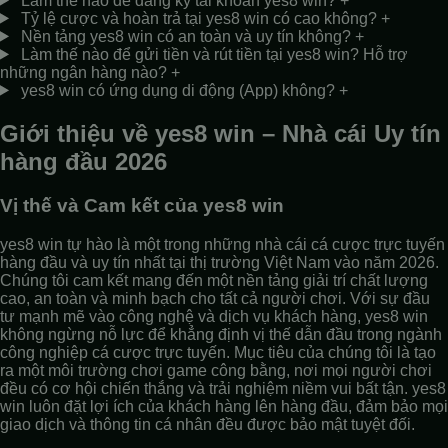
Làm thế nào để đăng ký tài khoản yes8 win?
+
Tỷ lệ cược và hoàn trả tại yes8 win có cao không?
+
Nền tảng yes8 win có an toàn và uy tín không?
+
Làm thế nào để gửi tiền và rút tiền tại yes8 win? Hỗ trợ
những ngân hàng nào?
+
yes8 win có ứng dụng di động (App) không?
+
Giới thiệu về yes8 win – Nhà cái Uy tín
hàng đầu 2026
Vị thế và Cam kết của yes8 win
yes8 win tự hào là một trong những nhà cái cá cược trực tuyến
hàng đầu và uy tín nhất tại thị trường Việt Nam vào năm 2026.
Chúng tôi cam kết mang đến một nền tảng giải trí chất lượng
cao, an toàn và minh bạch cho tất cả người chơi. Với sự đầu
tư mạnh mẽ vào công nghệ và dịch vụ khách hàng, yes8 win
không ngừng nỗ lực để khẳng định vị thế dẫn đầu trong ngành
công nghiệp cá cược trực tuyến. Mục tiêu của chúng tôi là tạo
ra một môi trường chơi game công bằng, nơi mọi người chơi
đều có cơ hội chiến thắng và trải nghiệm niềm vui bất tận. yes8
win luôn đặt lợi ích của khách hàng lên hàng đầu, đảm bảo mọi
giao dịch và thông tin cá nhân đều được bảo mật tuyệt đối.