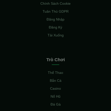
Chính Sách Cookie
Tuân Thủ GDPR
Đăng Nhập
Đăng Ký
Tải Xuống
Trò Chơi
Thể Thao
Bắn Cá
Casino
Nổ Hũ
Đá Gà