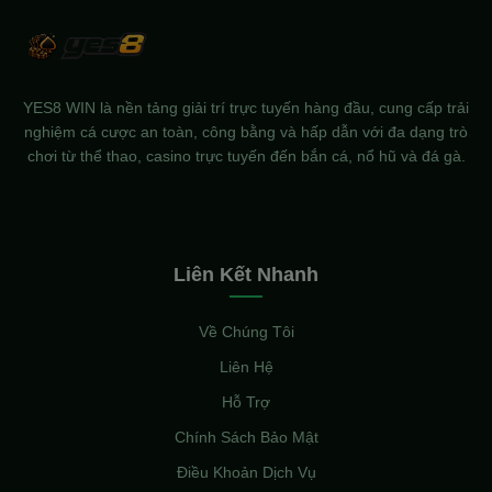
YES8 WIN là nền tảng giải trí trực tuyến hàng đầu, cung cấp trải
nghiệm cá cược an toàn, công bằng và hấp dẫn với đa dạng trò
chơi từ thể thao, casino trực tuyến đến bắn cá, nổ hũ và đá gà.
Liên Kết Nhanh
Về Chúng Tôi
Liên Hệ
Hỗ Trợ
Chính Sách Bảo Mật
Điều Khoản Dịch Vụ