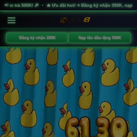
📢
n trả 500K! 🎉
🔥 Ưu đãi hot! ⭐ Đăng ký nhận 350K, nạp tiền 
•
Đăng ký nhận 288K
Nạp lần đầu tặng 500K