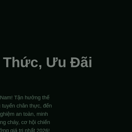
 Thức, Ưu Đãi
t Nam! Tận hưởng thế
c tuyến chân thực, đến
nghiệm an toàn, minh
ng cháy, cơ hội chiến
g giá trị nhất 2026!