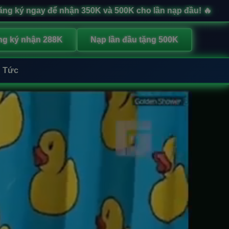
n 350K và 500K cho lần nạp đầu! 🔥
•
🏆 Chiến thắng đan
ng ký nhận 288K
Nạp lần đầu tặng 500K
n Tức