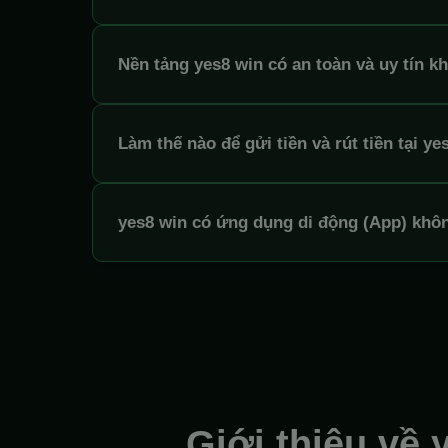
Nền tảng yes8 win có an toàn và uy tín k
Làm thế nào để gửi tiền và rút tiền tại 
yes8 win có ứng dụng di động (App) khô
Giới thiệu về 