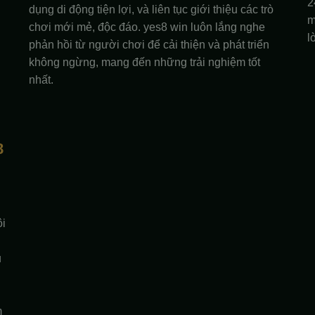
2
dụng di động tiện lợi, và liên tục giới thiệu các trò
m
chơi mới mẻ, độc đáo. yes8 win luôn lắng nghe
l
phản hồi từ người chơi để cải thiện và phát triển
không ngừng, mang đến những trải nghiệm tốt
nhất.
8
ôi
u
m