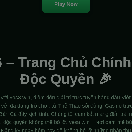
Play Now
6 – Trang Chủ Chính
Độc Quyền 🎉
ới yes8 win, điểm đến giải trí trực tuyến hàng đầu Việ
 với đa dạng trò chơi, từ Thể Thao sôi động, Casino trự
n Cá đầy kịch tính. Chúng tôi cam kết mang đến trải 
 độc quyền không thể bỏ lỡ. yes8 win – Nơi đam mê bù
 Đăng ký ngay hôm nay để không bỏ lỡ những phần thưởn