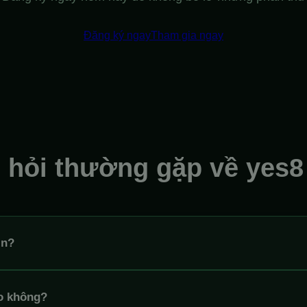
Đăng ký ngay
Tham gia ngay
 hỏi thường gặp về yes8
in?
ao không?