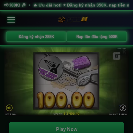
500K! 🎉
🔥 Ưu đãi hot! ⭐ Đăng ký nhận 350K, nạp tiền nhận th
📢
•
Đăng ký nhận 288K
Nạp lần đầu tặng 500K
Play Now