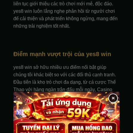
liên tục giới thiệu các trò chơi mới mẻ, độc đáo.
yes8 win luôn lắng nghe phản hồi từ người chơi
để cải thiện và phát triển không ngừng, mang đến
những trải nghiệm tốt nhất.
Điểm mạnh vượt trội của yes8 win
yes8 win sở hữu nhiều ưu điểm nổi bật giúp
chúng tôi khác biệt so với các đối thủ cạnh tranh.
Đầu tiên là kho trò chơi đa dạng, từ cá cược Thể
Thao với hàng ngàn trận đấu mỗi ngày, Casino
trực tuyến với các dealer người thật, đến hàng
×
trăm tựa game Nổ Hũ và Bắn Cá đồ họa sống
động. Thứ hai, hệ thống giao dịch nhanh chóng,
an toàn và hỗ trợ nhiều ngân hàng tại Việt Nam,
đảm bảo mọi khoản tiền gửi và rút tiền diễn ra