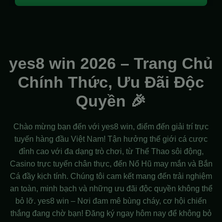
yes8 win 2026 – Trang Chủ
Chính Thức, Ưu Đãi Độc
Quyền 🎉
Chào mừng bạn đến với yes8 win, điểm đến giải trí trực
tuyến hàng đầu Việt Nam! Tận hưởng thế giới cá cược
đỉnh cao với đa dạng trò chơi, từ Thể Thao sôi động,
Casino trực tuyến chân thực, đến Nổ Hũ may mắn và Bắn
Cá đầy kịch tính. Chúng tôi cam kết mang đến trải nghiệm
an toàn, minh bạch và những ưu đãi độc quyền không thể
bỏ lỡ. yes8 win – Nơi đam mê bùng cháy, cơ hội chiến
thắng đang chờ bạn! Đăng ký ngay hôm nay để không bỏ