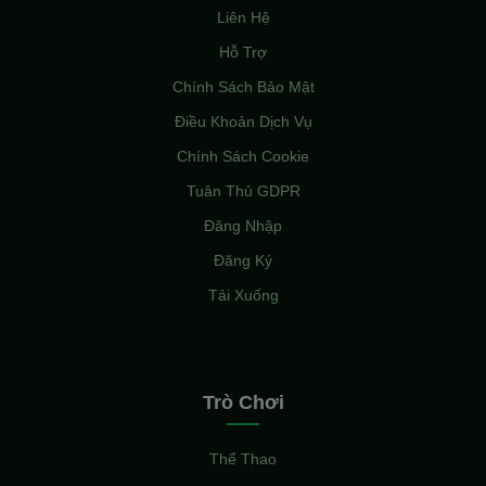
Liên Hệ
Hỗ Trợ
Chính Sách Bảo Mật
Điều Khoản Dịch Vụ
Chính Sách Cookie
Tuân Thủ GDPR
Đăng Nhập
Đăng Ký
Tải Xuống
Trò Chơi
Thể Thao