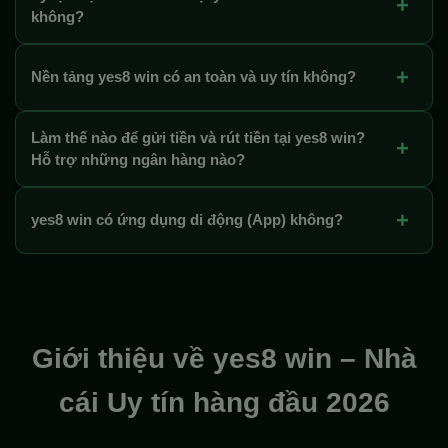
+
không?
+
Nền tảng yes8 win có an toàn và uy tín không?
Làm thế nào để gửi tiền và rút tiền tại yes8 win?
+
Hỗ trợ những ngân hàng nào?
+
yes8 win có ứng dụng di động (App) không?
Giới thiệu về yes8 win – Nhà
cái Uy tín hàng đầu 2026