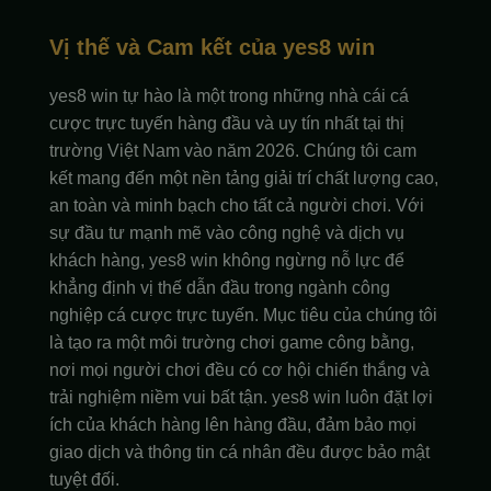
Vị thế và Cam kết của yes8 win
yes8 win tự hào là một trong những nhà cái cá
cược trực tuyến hàng đầu và uy tín nhất tại thị
trường Việt Nam vào năm 2026. Chúng tôi cam
kết mang đến một nền tảng giải trí chất lượng cao,
an toàn và minh bạch cho tất cả người chơi. Với
sự đầu tư mạnh mẽ vào công nghệ và dịch vụ
khách hàng, yes8 win không ngừng nỗ lực để
khẳng định vị thế dẫn đầu trong ngành công
nghiệp cá cược trực tuyến. Mục tiêu của chúng tôi
là tạo ra một môi trường chơi game công bằng,
nơi mọi người chơi đều có cơ hội chiến thắng và
trải nghiệm niềm vui bất tận. yes8 win luôn đặt lợi
ích của khách hàng lên hàng đầu, đảm bảo mọi
giao dịch và thông tin cá nhân đều được bảo mật
tuyệt đối.