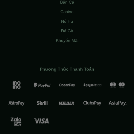
Bắn Cá
Casino
Nổ Hũ
Đá Gà
Khuyến Mãi
Phương Thức Thanh Toán