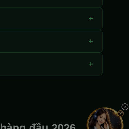
+
+
+
×
n hàng đầu 2026