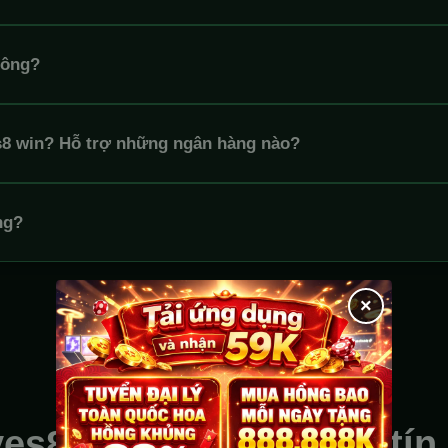
hông?
yes8 win? Hỗ trợ những ngân hàng nào?
ng?
×
yes8 win – Nhà cái Uy tí