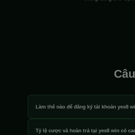
Câu
Làm thế nào để đăng ký tài khoản yes8 w
Tỷ lệ cược và hoàn trả tại yes8 win có c