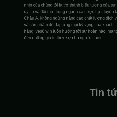
nhìn của chúng tôi là trở thành biểu tượng của sự
uy tín và đổi mới trong ngành cá cược trực tuyến t
Châu Á, không ngừng nâng cao chất lượng dịch 
và sản phẩm để đáp ứng mọi kỳ vọng của khách
hàng. yes8 win luôn hướng tới sự hoàn hảo, man
đến những giá trị thực sự cho người chơi.
Tin t