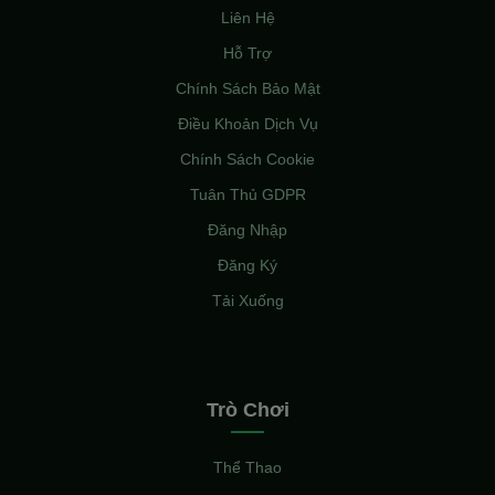
Liên Hệ
Hỗ Trợ
Chính Sách Bảo Mật
Điều Khoản Dịch Vụ
Chính Sách Cookie
Tuân Thủ GDPR
Đăng Nhập
Đăng Ký
Tải Xuống
Trò Chơi
Thể Thao