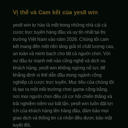
Vị thế và Cam kết của yes8 win
yes8 win tự hào là một trong những nhà cái cá
cược trực tuyến hàng đầu và uy tín nhất tại thị
trường Việt Nam vào năm 2026. Chúng tôi cam
kết mang đến một nền tảng giải trí chất lượng cao,
an toàn và minh bạch cho tất cả người chơi. Với
sự đầu tư mạnh mẽ vào công nghệ và dịch vụ
khách hàng, yes8 win không ngừng nỗ lực để
khẳng định vị thế dẫn đầu trong ngành công
nghiệp cá cược trực tuyến. Mục tiêu của chúng tôi
là tạo ra một môi trường chơi game công bằng,
nơi mọi người chơi đều có cơ hội chiến thắng và
trải nghiệm niềm vui bất tận. yes8 win luôn đặt lợi
ích của khách hàng lên hàng đầu, đảm bảo mọi
giao dịch và thông tin cá nhân đều được bảo mật
tuyệt đối.