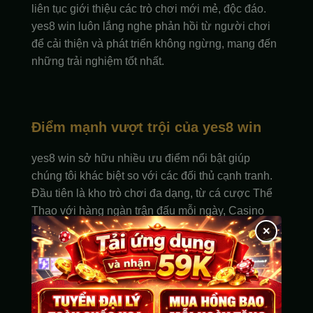
liên tục giới thiệu các trò chơi mới mẻ, độc đáo.
yes8 win luôn lắng nghe phản hồi từ người chơi
để cải thiện và phát triển không ngừng, mang đến
những trải nghiệm tốt nhất.
Điểm mạnh vượt trội của yes8 win
yes8 win sở hữu nhiều ưu điểm nổi bật giúp
chúng tôi khác biệt so với các đối thủ cạnh tranh.
Đầu tiên là kho trò chơi đa dạng, từ cá cược Thể
Thao với hàng ngàn trận đấu mỗi ngày, Casino
trực tuyến với các dealer người thật, đến hàng
×
trăm tựa game Nổ Hũ và Bắn Cá đồ họa sống
động. Thứ hai, hệ thống giao dịch nhanh chóng,
an toàn và hỗ trợ nhiều ngân hàng tại Việt Nam,
đảm bảo mọi khoản tiền gửi và rút tiền diễn ra