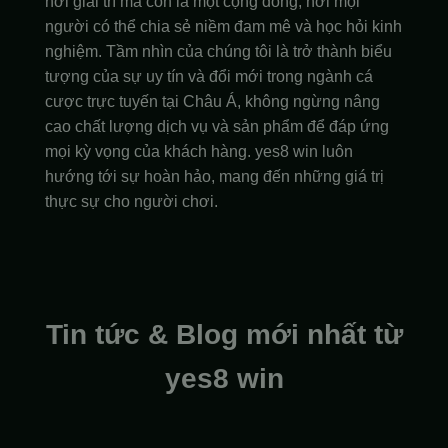
nơi giải trí mà còn là một cộng đồng, nơi mọi
người có thể chia sẻ niềm đam mê và học hỏi kinh
nghiệm. Tầm nhìn của chúng tôi là trở thành biểu
tượng của sự uy tín và đổi mới trong ngành cá
cược trực tuyến tại Châu Á, không ngừng nâng
cao chất lượng dịch vụ và sản phẩm để đáp ứng
mọi kỳ vọng của khách hàng. yes8 win luôn
hướng tới sự hoàn hảo, mang đến những giá trị
thực sự cho người chơi.
Tin tức & Blog mới nhất từ
yes8 win