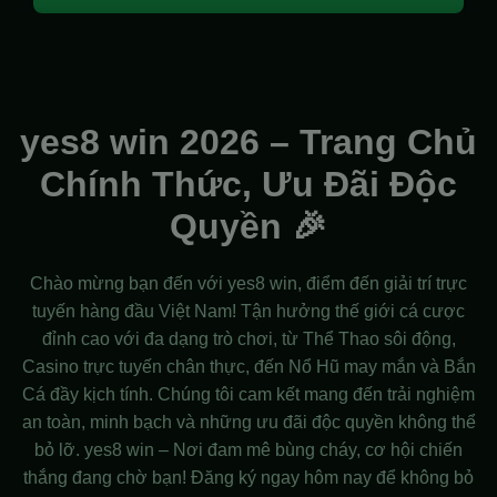
yes8 win 2026 – Trang Chủ
Chính Thức, Ưu Đãi Độc
Quyền 🎉
Chào mừng bạn đến với yes8 win, điểm đến giải trí trực
tuyến hàng đầu Việt Nam! Tận hưởng thế giới cá cược
đỉnh cao với đa dạng trò chơi, từ Thể Thao sôi động,
Casino trực tuyến chân thực, đến Nổ Hũ may mắn và Bắn
Cá đầy kịch tính. Chúng tôi cam kết mang đến trải nghiệm
an toàn, minh bạch và những ưu đãi độc quyền không thể
bỏ lỡ. yes8 win – Nơi đam mê bùng cháy, cơ hội chiến
thắng đang chờ bạn! Đăng ký ngay hôm nay để không bỏ