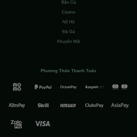
Bắn Cá
Casino
Nổ Hũ
Đá Gà
Khuyến Mãi
Phương Thức Thanh Toán