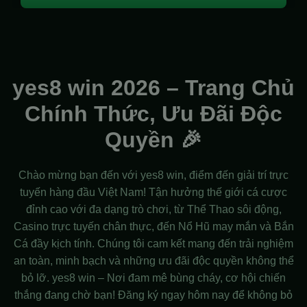
yes8 win 2026 – Trang Chủ
Chính Thức, Ưu Đãi Độc
Quyền 🎉
Chào mừng bạn đến với yes8 win, điểm đến giải trí trực
tuyến hàng đầu Việt Nam! Tận hưởng thế giới cá cược
đỉnh cao với đa dạng trò chơi, từ Thể Thao sôi động,
Casino trực tuyến chân thực, đến Nổ Hũ may mắn và Bắn
Cá đầy kịch tính. Chúng tôi cam kết mang đến trải nghiệm
an toàn, minh bạch và những ưu đãi độc quyền không thể
bỏ lỡ. yes8 win – Nơi đam mê bùng cháy, cơ hội chiến
thắng đang chờ bạn! Đăng ký ngay hôm nay để không bỏ