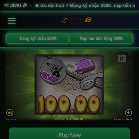
00K! 🎉
🔥 Ưu đãi hot! ⭐ Đăng ký nhận 350K, nạp tiền nhận th
📢
•
Đăng ký nhận 288K
Nạp lần đầu tặng 500K
Play Now