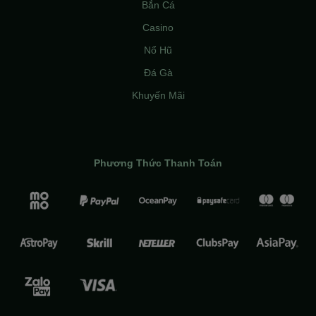
Bắn Cá
Casino
Nổ Hũ
Đá Gà
Khuyến Mãi
Phương Thức Thanh Toán