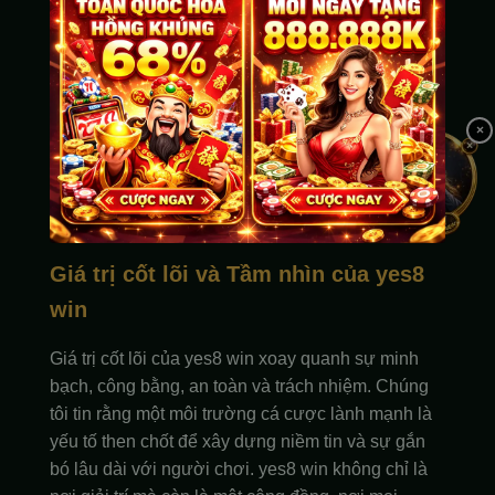
thuận lợi. Thứ ba, các chương trình khuyến mãi
yes8 win luôn được cập nhật liên tục, với giá trị
khủng và điều kiện tham gia rõ ràng. Cuối cùng,
dịch vụ chăm sóc khách hàng 24/7 chuyên nghiệp,
nhiệt tình, sẵn sàng giải đáp mọi thắc mắc. yes8
×
win cam kết mang lại sự hài lòng tối đa cho người
chơi.
Giá trị cốt lõi và Tầm nhìn của yes8
win
Giá trị cốt lõi của yes8 win xoay quanh sự minh
bạch, công bằng, an toàn và trách nhiệm. Chúng
tôi tin rằng một môi trường cá cược lành mạnh là
yếu tố then chốt để xây dựng niềm tin và sự gắn
bó lâu dài với người chơi. yes8 win không chỉ là