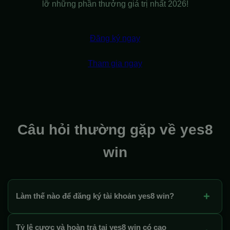
lỡ những phần thưởng giá trị nhất 2026!
Đăng ký ngay
Tham gia ngay
Câu hỏi thường gặp về yes8
win
+
Làm thế nào để đăng ký tài khoản yes8 win?
Tỷ lệ cược và hoàn trả tại yes8 win có cao