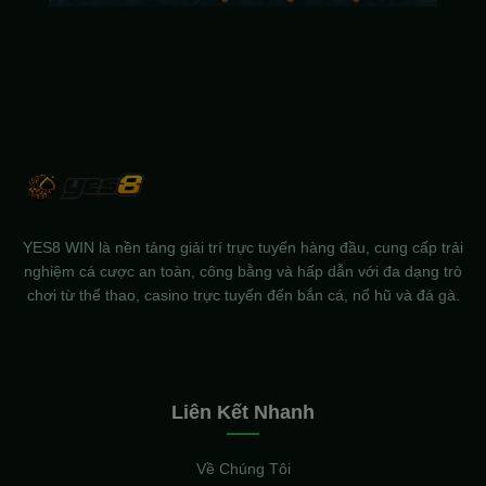
YES8 WIN là nền tảng giải trí trực tuyến hàng đầu, cung cấp trải
nghiệm cá cược an toàn, công bằng và hấp dẫn với đa dạng trò
chơi từ thể thao, casino trực tuyến đến bắn cá, nổ hũ và đá gà.
Liên Kết Nhanh
Về Chúng Tôi