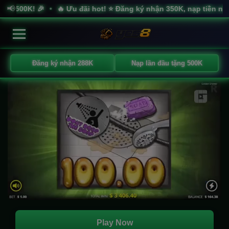
500K! 🎉
🔥 Ưu đãi hot! ⭐ Đăng ký nhận 350K, nạp tiền nhận th
📢
•
Đăng ký nhận 288K
Nạp lần đầu tặng 500K
Play Now