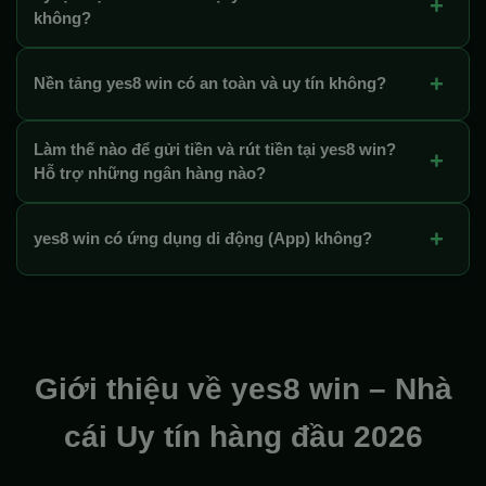
+
không?
+
Nền tảng yes8 win có an toàn và uy tín không?
Làm thế nào để gửi tiền và rút tiền tại yes8 win?
+
Hỗ trợ những ngân hàng nào?
+
yes8 win có ứng dụng di động (App) không?
Giới thiệu về yes8 win – Nhà
cái Uy tín hàng đầu 2026