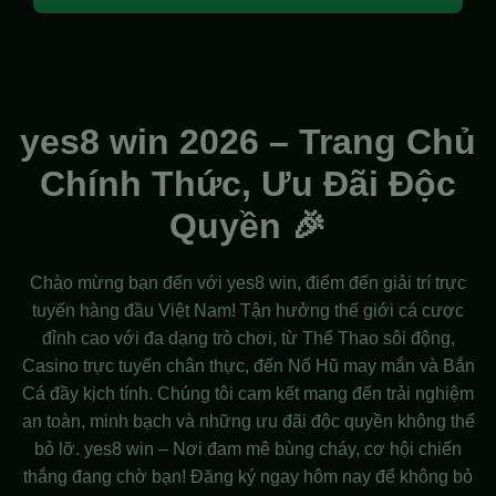
yes8 win 2026 – Trang Chủ
Chính Thức, Ưu Đãi Độc
Quyền 🎉
Chào mừng bạn đến với yes8 win, điểm đến giải trí trực
tuyến hàng đầu Việt Nam! Tận hưởng thế giới cá cược
đỉnh cao với đa dạng trò chơi, từ Thể Thao sôi động,
Casino trực tuyến chân thực, đến Nổ Hũ may mắn và Bắn
Cá đầy kịch tính. Chúng tôi cam kết mang đến trải nghiệm
an toàn, minh bạch và những ưu đãi độc quyền không thể
bỏ lỡ. yes8 win – Nơi đam mê bùng cháy, cơ hội chiến
thắng đang chờ bạn! Đăng ký ngay hôm nay để không bỏ