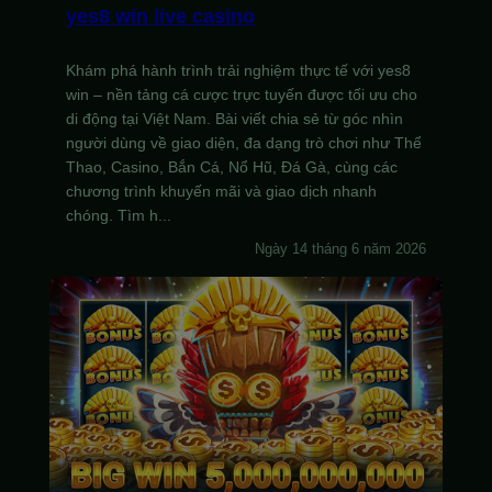
yes8 win live casino
Khám phá hành trình trải nghiệm thực tế với yes8
win – nền tảng cá cược trực tuyến được tối ưu cho
di động tại Việt Nam. Bài viết chia sẻ từ góc nhìn
người dùng về giao diện, đa dạng trò chơi như Thể
Thao, Casino, Bắn Cá, Nổ Hũ, Đá Gà, cùng các
chương trình khuyến mãi và giao dịch nhanh
chóng. Tìm h...
Ngày 14 tháng 6 năm 2026