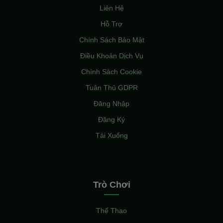
Liên Hệ
Hỗ Trợ
Chính Sách Bảo Mật
Điều Khoản Dịch Vụ
Chính Sách Cookie
Tuân Thủ GDPR
Đăng Nhập
Đăng Ký
Tải Xuống
Trò Chơi
Thể Thao