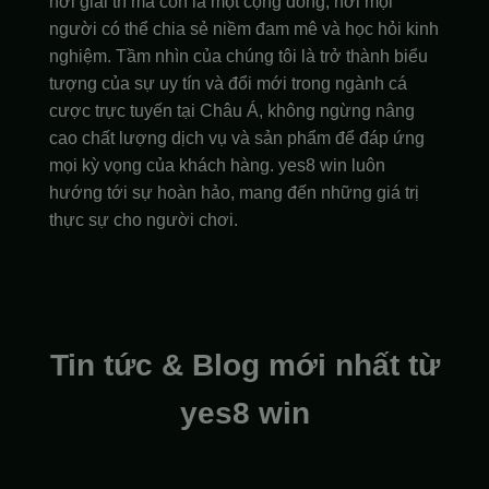
nơi giải trí mà còn là một cộng đồng, nơi mọi
người có thể chia sẻ niềm đam mê và học hỏi kinh
nghiệm. Tầm nhìn của chúng tôi là trở thành biểu
tượng của sự uy tín và đổi mới trong ngành cá
cược trực tuyến tại Châu Á, không ngừng nâng
cao chất lượng dịch vụ và sản phẩm để đáp ứng
mọi kỳ vọng của khách hàng. yes8 win luôn
hướng tới sự hoàn hảo, mang đến những giá trị
thực sự cho người chơi.
Tin tức & Blog mới nhất từ
yes8 win