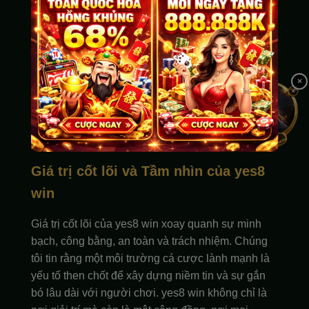
thuận lợi. Thứ ba, các chương trình khuyến mãi
yes8 win luôn được cập nhật liên tục, với giá trị
khủng và điều kiện tham gia rõ ràng. Cuối cùng,
dịch vụ chăm sóc khách hàng 24/7 chuyên nghiệp,
nhiệt tình, sẵn sàng giải đáp mọi thắc mắc. yes8
×
win cam kết mang lại sự hài lòng tối đa cho người
chơi.
Giá trị cốt lõi và Tầm nhìn của yes8
win
Giá trị cốt lõi của yes8 win xoay quanh sự minh
bạch, công bằng, an toàn và trách nhiệm. Chúng
tôi tin rằng một môi trường cá cược lành mạnh là
yếu tố then chốt để xây dựng niềm tin và sự gắn
bó lâu dài với người chơi. yes8 win không chỉ là