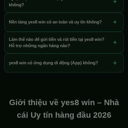
+
không?
+
Nền tảng yes8 win có an toàn và uy tín không?
Làm thế nào để gửi tiền và rút tiền tại yes8 win?
+
Hỗ trợ những ngân hàng nào?
+
yes8 win có ứng dụng di động (App) không?
Giới thiệu về yes8 win – Nhà
cái Uy tín hàng đầu 2026