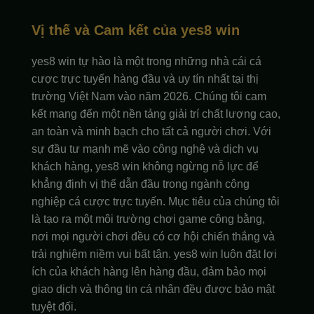
Vị thế và Cam kết của yes8 win
yes8 win tự hào là một trong những nhà cái cá
cược trực tuyến hàng đầu và uy tín nhất tại thị
trường Việt Nam vào năm 2026. Chúng tôi cam
kết mang đến một nền tảng giải trí chất lượng cao,
an toàn và minh bạch cho tất cả người chơi. Với
sự đầu tư mạnh mẽ vào công nghệ và dịch vụ
khách hàng, yes8 win không ngừng nỗ lực để
khẳng định vị thế dẫn đầu trong ngành công
nghiệp cá cược trực tuyến. Mục tiêu của chúng tôi
là tạo ra một môi trường chơi game công bằng,
nơi mọi người chơi đều có cơ hội chiến thắng và
trải nghiệm niềm vui bất tận. yes8 win luôn đặt lợi
ích của khách hàng lên hàng đầu, đảm bảo mọi
giao dịch và thông tin cá nhân đều được bảo mật
tuyệt đối.