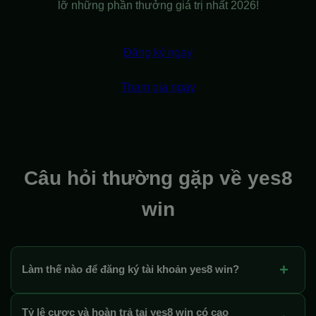
lỡ những phần thưởng giá trị nhất 2026!
Đăng ký ngay
Tham gia ngay
Câu hỏi thường gặp về yes8
win
+
Làm thế nào để đăng ký tài khoản yes8 win?
Tỷ lệ cược và hoàn trả tại yes8 win có cao