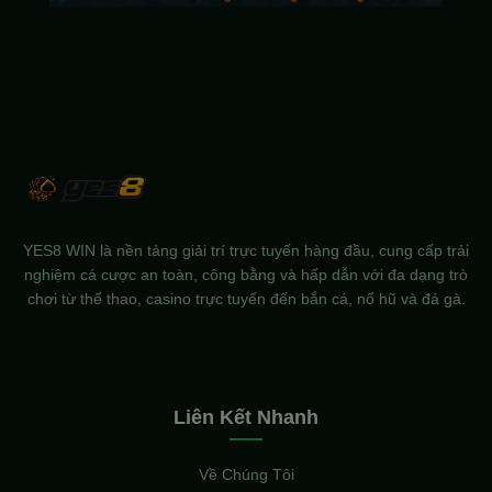
YES8 WIN là nền tảng giải trí trực tuyến hàng đầu, cung cấp trải
nghiệm cá cược an toàn, công bằng và hấp dẫn với đa dạng trò
chơi từ thể thao, casino trực tuyến đến bắn cá, nổ hũ và đá gà.
Liên Kết Nhanh
Về Chúng Tôi