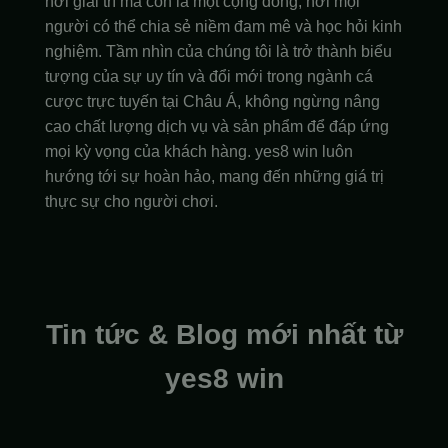
nơi giải trí mà còn là một cộng đồng, nơi mọi
người có thể chia sẻ niềm đam mê và học hỏi kinh
nghiệm. Tầm nhìn của chúng tôi là trở thành biểu
tượng của sự uy tín và đổi mới trong ngành cá
cược trực tuyến tại Châu Á, không ngừng nâng
cao chất lượng dịch vụ và sản phẩm để đáp ứng
mọi kỳ vọng của khách hàng. yes8 win luôn
hướng tới sự hoàn hảo, mang đến những giá trị
thực sự cho người chơi.
Tin tức & Blog mới nhất từ
yes8 win