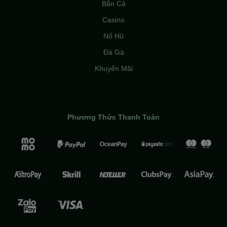
Bắn Cá
Casino
Nổ Hũ
Đá Gà
Khuyến Mãi
Phương Thức Thanh Toán