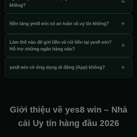
+
không?
+
Nền tảng yes8 win có an toàn và uy tín không?
Làm thế nào để gửi tiền và rút tiền tại yes8 win?
+
Hỗ trợ những ngân hàng nào?
+
yes8 win có ứng dụng di động (App) không?
Giới thiệu về yes8 win – Nhà
cái Uy tín hàng đầu 2026