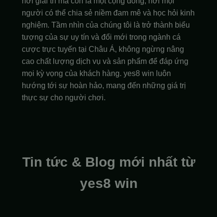
nơi giải trí mà còn là một cộng đồng, nơi mọi
người có thể chia sẻ niềm đam mê và học hỏi kinh
nghiệm. Tầm nhìn của chúng tôi là trở thành biểu
tượng của sự uy tín và đổi mới trong ngành cá
cược trực tuyến tại Châu Á, không ngừng nâng
cao chất lượng dịch vụ và sản phẩm để đáp ứng
mọi kỳ vọng của khách hàng. yes8 win luôn
hướng tới sự hoàn hảo, mang đến những giá trị
thực sự cho người chơi.
Tin tức & Blog mới nhất từ
yes8 win