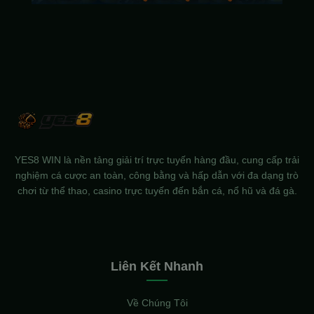
YES8 WIN là nền tảng giải trí trực tuyến hàng đầu, cung cấp trải
nghiệm cá cược an toàn, công bằng và hấp dẫn với đa dạng trò
chơi từ thể thao, casino trực tuyến đến bắn cá, nổ hũ và đá gà.
Liên Kết Nhanh
Về Chúng Tôi