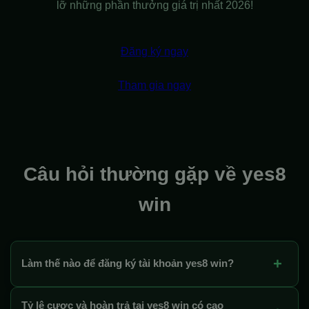
lỡ những phần thưởng giá trị nhất 2026!
Đăng ký ngay
Tham gia ngay
Câu hỏi thường gặp về yes8
win
+
Làm thế nào để đăng ký tài khoản yes8 win?
Tỷ lệ cược và hoàn trả tại yes8 win có cao