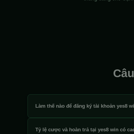
Câu
Làm thế nào để đăng ký tài khoản yes8 w
Tỷ lệ cược và hoàn trả tại yes8 win có c