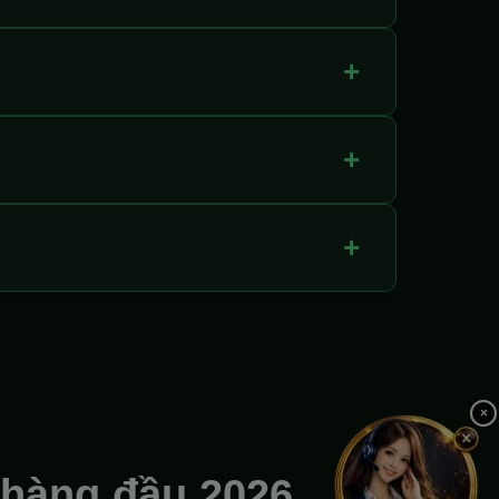
+
+
+
×
n hàng đầu 2026