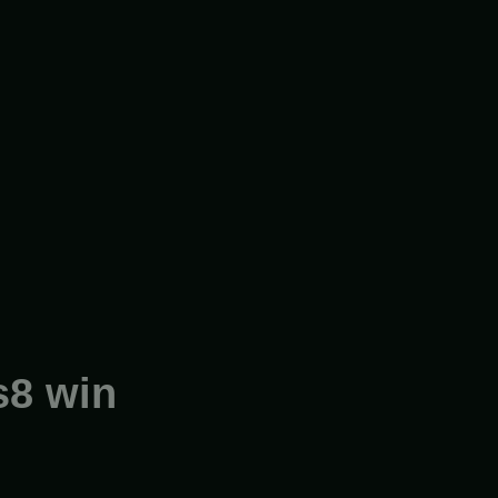
s8 win