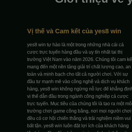
Vị thế và Cam kết của yes8 win
yes8 win tự hào là một trong những nhà cái cá
cược trực tuyến hàng đầu và uy tín nhất tại thị
trường Việt Nam vào năm 2026. Chúng tôi cam kế
mang đến một nền tảng giải trí chất lượng cao, an
toàn và minh bạch cho tất cả người chơi. Với sự
đầu tư mạnh mẽ vào công nghệ và dịch vụ khách
hàng, yes8 win không ngừng nỗ lực để khẳng địn
vị thế dẫn đầu trong ngành công nghiệp cá cược
trực tuyến. Mục tiêu của chúng tôi là tạo ra một mô
trường chơi game công bằng, nơi mọi người chơi
đều có cơ hội chiến thắng và trải nghiệm niềm vui
bất tận. yes8 win luôn đặt lợi ích của khách hàng