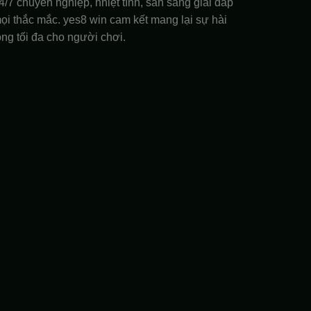
4/7 chuyên nghiệp, nhiệt tình, sẵn sàng giải đáp
ọi thắc mắc. yes8 win cam kết mang lại sự hài
òng tối đa cho người chơi.