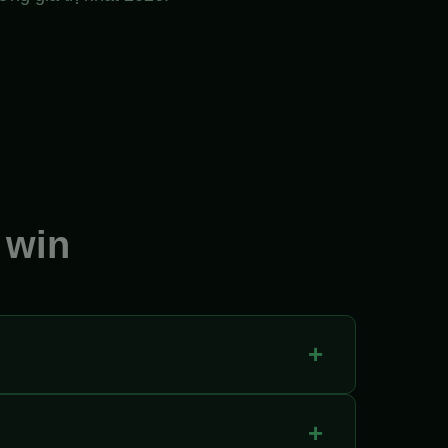
 win
+
+