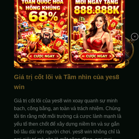
thuận lợi. Thứ ba, các chương trình khuyến mãi
yes8 win luôn được cập nhật liên tục, với giá trị
khủng và điều kiện tham gia rõ ràng. Cuối cùng,
dịch vụ chăm sóc khách hàng 24/7 chuyên nghiệp,
nhiệt tình, sẵn sàng giải đáp mọi thắc mắc. yes8
×
win cam kết mang lại sự hài lòng tối đa cho người
chơi.
Giá trị cốt lõi và Tầm nhìn của yes8
win
Giá trị cốt lõi của yes8 win xoay quanh sự minh
bạch, công bằng, an toàn và trách nhiệm. Chúng
tôi tin rằng một môi trường cá cược lành mạnh là
yếu tố then chốt để xây dựng niềm tin và sự gắn
bó lâu dài với người chơi. yes8 win không chỉ là