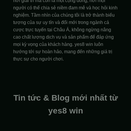
nơi giải trí mà còn là một cộng đồng, nơi mọi
người có thể chia sẻ niềm đam mê và học hỏi kinh
nghiệm. Tầm nhìn của chúng tôi là trở thành biểu
tượng của sự uy tín và đổi mới trong ngành cá
cược trực tuyến tại Châu Á, không ngừng nâng
cao chất lượng dịch vụ và sản phẩm để đáp ứng
mọi kỳ vọng của khách hàng. yes8 win luôn
hướng tới sự hoàn hảo, mang đến những giá trị
thực sự cho người chơi.
Tin tức & Blog mới nhất từ
yes8 win