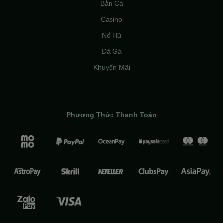
Bắn Cá
Casino
Nổ Hũ
Đá Gà
Khuyến Mãi
Phương Thức Thanh Toán