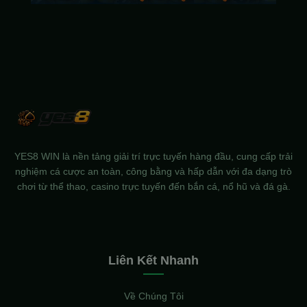
YES8 WIN là nền tảng giải trí trực tuyến hàng đầu, cung cấp trải
nghiệm cá cược an toàn, công bằng và hấp dẫn với đa dạng trò
chơi từ thể thao, casino trực tuyến đến bắn cá, nổ hũ và đá gà.
Liên Kết Nhanh
Về Chúng Tôi