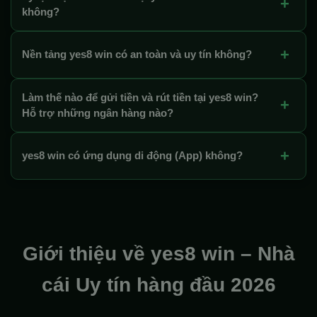
+
không?
+
Nền tảng yes8 win có an toàn và uy tín không?
Làm thế nào để gửi tiền và rút tiền tại yes8 win?
+
Hỗ trợ những ngân hàng nào?
+
yes8 win có ứng dụng di động (App) không?
Giới thiệu về yes8 win – Nhà
cái Uy tín hàng đầu 2026