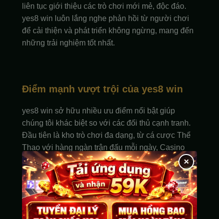
liên tục giới thiệu các trò chơi mới mẻ, độc đáo.
yes8 win luôn lắng nghe phản hồi từ người chơi
để cải thiện và phát triển không ngừng, mang đến
những trải nghiệm tốt nhất.
Điểm mạnh vượt trội của yes8 win
yes8 win sở hữu nhiều ưu điểm nổi bật giúp
chúng tôi khác biệt so với các đối thủ cạnh tranh.
Đầu tiên là kho trò chơi đa dạng, từ cá cược Thể
Thao với hàng ngàn trận đấu mỗi ngày, Casino
trực tuyến với các dealer người thật, đến hàng
×
trăm tựa game Nổ Hũ và Bắn Cá đồ họa sống
động. Thứ hai, hệ thống giao dịch nhanh chóng,
an toàn và hỗ trợ nhiều ngân hàng tại Việt Nam,
đảm bảo mọi khoản tiền gửi và rút tiền diễn ra