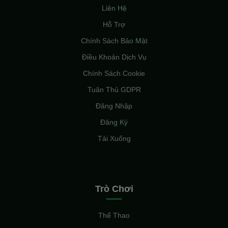
Liên Hệ
Hỗ Trợ
Chính Sách Bảo Mật
Điều Khoản Dịch Vụ
Chính Sách Cookie
Tuân Thủ GDPR
Đăng Nhập
Đăng Ký
Tải Xuống
Trò Chơi
Thể Thao