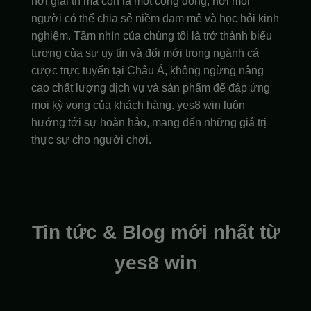
nơi giải trí mà còn là một cộng đồng, nơi mọi
người có thể chia sẻ niềm đam mê và học hỏi kinh
nghiệm. Tầm nhìn của chúng tôi là trở thành biểu
tượng của sự uy tín và đổi mới trong ngành cá
cược trực tuyến tại Châu Á, không ngừng nâng
cao chất lượng dịch vụ và sản phẩm để đáp ứng
mọi kỳ vọng của khách hàng. yes8 win luôn
hướng tới sự hoàn hảo, mang đến những giá trị
thực sự cho người chơi.
Tin tức & Blog mới nhất từ
yes8 win