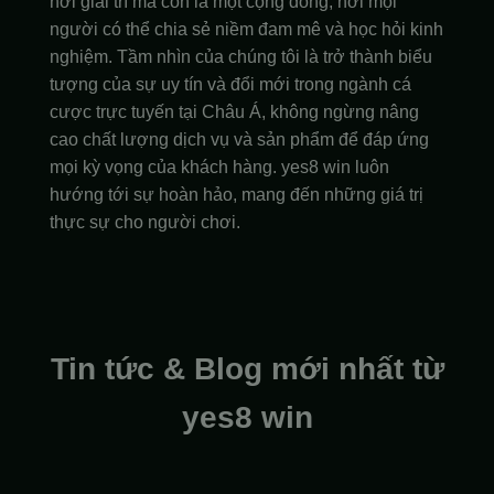
nơi giải trí mà còn là một cộng đồng, nơi mọi
người có thể chia sẻ niềm đam mê và học hỏi kinh
nghiệm. Tầm nhìn của chúng tôi là trở thành biểu
tượng của sự uy tín và đổi mới trong ngành cá
cược trực tuyến tại Châu Á, không ngừng nâng
cao chất lượng dịch vụ và sản phẩm để đáp ứng
mọi kỳ vọng của khách hàng. yes8 win luôn
hướng tới sự hoàn hảo, mang đến những giá trị
thực sự cho người chơi.
Tin tức & Blog mới nhất từ
yes8 win