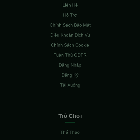
Liên Hệ
Hỗ Trợ
Chính Sách Bảo Mật
Điều Khoản Dịch Vụ
Chính Sách Cookie
Tuân Thủ GDPR
Đăng Nhập
Đăng Ký
Tải Xuống
Trò Chơi
Thể Thao