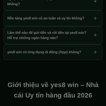
+
không?
+
Nền tảng yes8 win có an toàn và uy tín không?
Làm thế nào để gửi tiền và rút tiền tại yes8 win?
+
Hỗ trợ những ngân hàng nào?
+
yes8 win có ứng dụng di động (App) không?
Giới thiệu về yes8 win – Nhà
cái Uy tín hàng đầu 2026