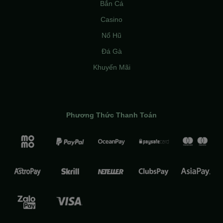
Bắn Cá
Casino
Nổ Hũ
Đá Gà
Khuyến Mãi
Phương Thức Thanh Toán