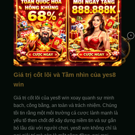
thuận lợi. Thứ ba, các chương trình khuyến mãi
yes8 win luôn được cập nhật liên tục, với giá trị
khủng và điều kiện tham gia rõ ràng. Cuối cùng,
dịch vụ chăm sóc khách hàng 24/7 chuyên nghiệp,
nhiệt tình, sẵn sàng giải đáp mọi thắc mắc. yes8
×
win cam kết mang lại sự hài lòng tối đa cho người
chơi.
Giá trị cốt lõi và Tầm nhìn của yes8
win
Giá trị cốt lõi của yes8 win xoay quanh sự minh
bạch, công bằng, an toàn và trách nhiệm. Chúng
tôi tin rằng một môi trường cá cược lành mạnh là
yếu tố then chốt để xây dựng niềm tin và sự gắn
bó lâu dài với người chơi. yes8 win không chỉ là