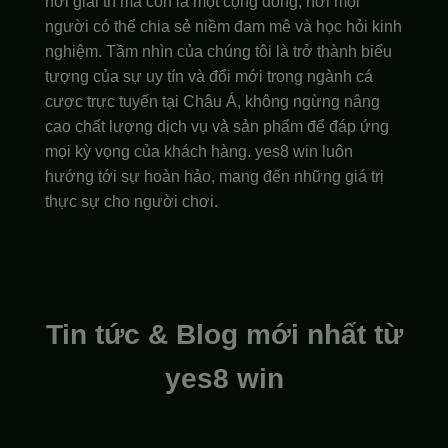
nơi giải trí mà còn là một cộng đồng, nơi mọi
người có thể chia sẻ niềm đam mê và học hỏi kinh
nghiệm. Tầm nhìn của chúng tôi là trở thành biểu
tượng của sự uy tín và đổi mới trong ngành cá
cược trực tuyến tại Châu Á, không ngừng nâng
cao chất lượng dịch vụ và sản phẩm để đáp ứng
mọi kỳ vọng của khách hàng. yes8 win luôn
hướng tới sự hoàn hảo, mang đến những giá trị
thực sự cho người chơi.
Tin tức & Blog mới nhất từ
yes8 win