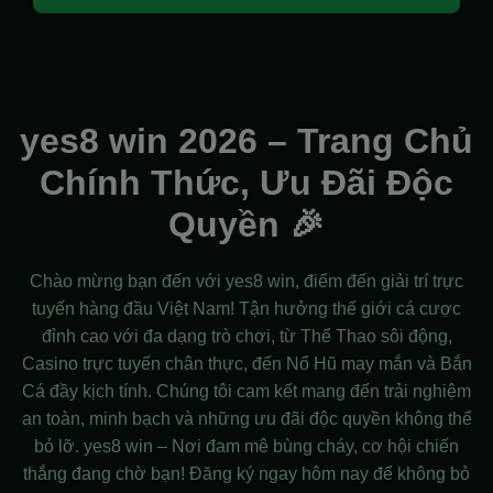
yes8 win 2026 – Trang Chủ
Chính Thức, Ưu Đãi Độc
Quyền 🎉
Chào mừng bạn đến với yes8 win, điểm đến giải trí trực
tuyến hàng đầu Việt Nam! Tận hưởng thế giới cá cược
đỉnh cao với đa dạng trò chơi, từ Thể Thao sôi động,
Casino trực tuyến chân thực, đến Nổ Hũ may mắn và Bắn
Cá đầy kịch tính. Chúng tôi cam kết mang đến trải nghiệm
an toàn, minh bạch và những ưu đãi độc quyền không thể
bỏ lỡ. yes8 win – Nơi đam mê bùng cháy, cơ hội chiến
thắng đang chờ bạn! Đăng ký ngay hôm nay để không bỏ