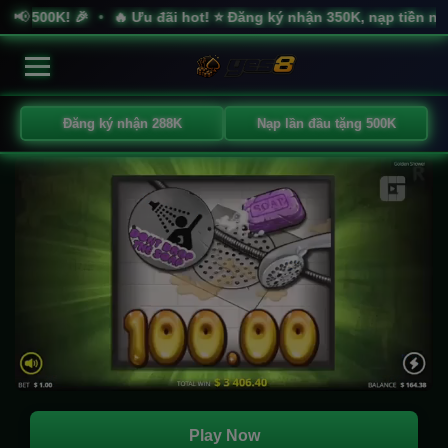
500K! 🎉
🔥 Ưu đãi hot! ⭐ Đăng ký nhận 350K, nạp tiền nhận th
📢
•
Đăng ký nhận 288K
Nạp lần đầu tặng 500K
Play Now