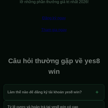
lỡ những phần thưởng giá trị nhất 2026!
Đăng ký ngay
Tham gia ngay
Câu hỏi thường gặp về yes8
win
+
Làm thế nào để đăng ký tài khoản yes8 win?
Tỷ lệ cược và hoàn trả tại yes8 win có cao