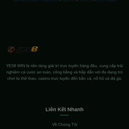
YES8 WIN là nền tảng giải trí trực tuyến hàng đầu, cung cấp trải
nghiệm cá cược an toàn, công bằng và hấp dẫn với đa dạng trò
chơi từ thể thao, casino trực tuyến đến bắn cá, nổ hũ và đá gà.
Liên Kết Nhanh
Về Chúng Tôi