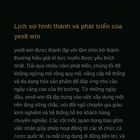
Lịch sử hình thành và phát triển của
yes8 win
yes8 win được thành lập với tầm nhìn trở thành
thương hiệu giải trí trực tuyến được yêu thích
nhất. Trải qua nhiều năm phát triển, chúng tôi đã
không ngừng mở rộng quy mô, nâng cấp hệ thống
và đa dạng hóa sản phẩm để đáp ứng nhu cầu
ngày càng cao của thị trường. Từ những ngày
đầu, yes8 win đã tập trung vào việc xây dựng một
nền tảng vững chắc, với đội ngũ chuyên gia giàu
kinh nghiệm và hệ thống hỗ trợ khách hàng
chuyên nghiệp. Các cột mốc quan trọng bao gồm
việc nhận giấy phép hoạt động từ các tổ chức cá
cược quốc tế, ra mắt ứng dụng di động tiện lợi, và