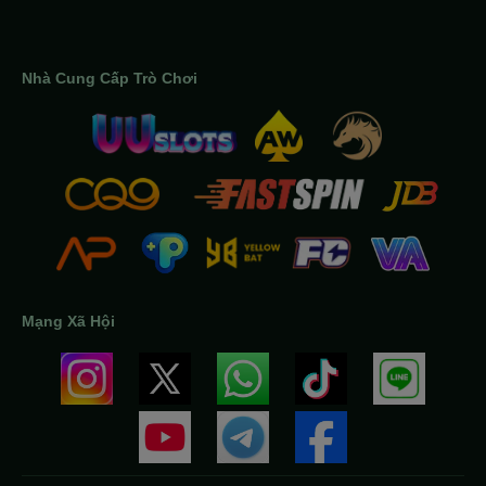
Nhà Cung Cấp Trò Chơi
Mạng Xã Hội