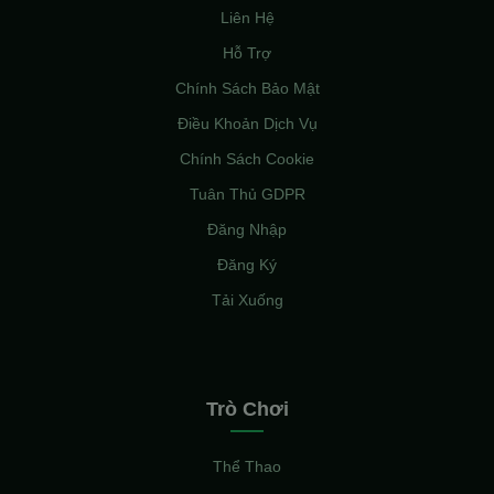
Liên Hệ
Hỗ Trợ
Chính Sách Bảo Mật
Điều Khoản Dịch Vụ
Chính Sách Cookie
Tuân Thủ GDPR
Đăng Nhập
Đăng Ký
Tải Xuống
Trò Chơi
Thể Thao