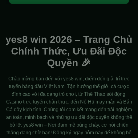
yes8 win 2026 – Trang Chủ
Chính Thức, Ưu Đãi Độc
Quyền 🎉
Chào mừng bạn đến với yes8 win, điểm đến giải trí trực
tuyến hàng đầu Việt Nam! Tận hưởng thế giới cá cược
đỉnh cao với đa dạng trò chơi, từ Thể Thao sôi động,
Casino trực tuyến chân thực, đến Nổ Hũ may mắn và Bắn
Cá đầy kịch tính. Chúng tôi cam kết mang đến trải nghiệm
an toàn, minh bạch và những ưu đãi độc quyền không thể
bỏ lỡ. yes8 win – Nơi đam mê bùng cháy, cơ hội chiến
thắng đang chờ bạn! Đăng ký ngay hôm nay để không bỏ