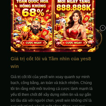
thuận lợi. Thứ ba, các chương trình khuyến mãi
yes8 win luôn được cập nhật liên tục, với giá trị
khủng và điều kiện tham gia rõ ràng. Cuối cùng,
dịch vụ chăm sóc khách hàng 24/7 chuyên nghiệp,
nhiệt tình, sẵn sàng giải đáp mọi thắc mắc. yes8
×
win cam kết mang lại sự hài lòng tối đa cho người
chơi.
Giá trị cốt lõi và Tầm nhìn của yes8
win
Giá trị cốt lõi của yes8 win xoay quanh sự minh
bạch, công bằng, an toàn và trách nhiệm. Chúng
tôi tin rằng một môi trường cá cược lành mạnh là
yếu tố then chốt để xây dựng niềm tin và sự gắn
bó lâu dài với người chơi. yes8 win không chỉ là