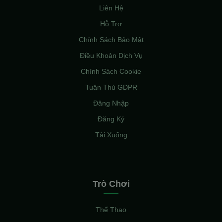
Liên Hệ
Hỗ Trợ
Chính Sách Bảo Mật
Điều Khoản Dịch Vụ
Chính Sách Cookie
Tuân Thủ GDPR
Đăng Nhập
Đăng Ký
Tải Xuống
Trò Chơi
Thể Thao