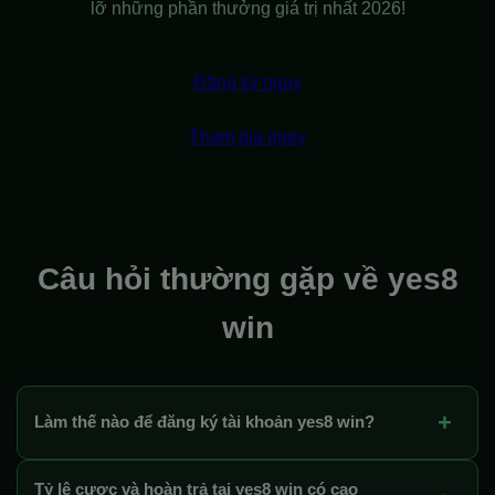
lỡ những phần thưởng giá trị nhất 2026!
Đăng ký ngay
Tham gia ngay
Câu hỏi thường gặp về yes8
win
+
Làm thế nào để đăng ký tài khoản yes8 win?
Tỷ lệ cược và hoàn trả tại yes8 win có cao