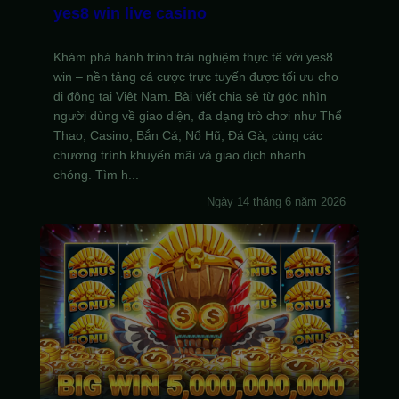
yes8 win live casino
Khám phá hành trình trải nghiệm thực tế với yes8
win – nền tảng cá cược trực tuyến được tối ưu cho
di động tại Việt Nam. Bài viết chia sẻ từ góc nhìn
người dùng về giao diện, đa dạng trò chơi như Thể
Thao, Casino, Bắn Cá, Nổ Hũ, Đá Gà, cùng các
chương trình khuyến mãi và giao dịch nhanh
chóng. Tìm h...
Ngày 14 tháng 6 năm 2026