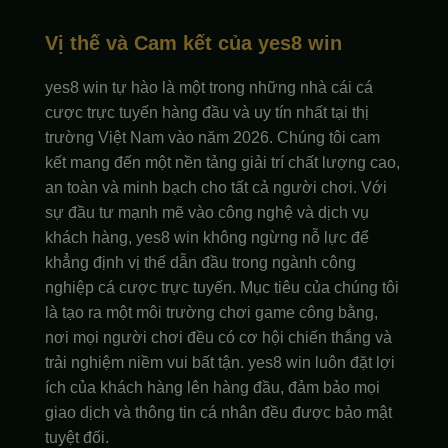
Vị thế và Cam kết của yes8 win
yes8 win tự hào là một trong những nhà cái cá
cược trực tuyến hàng đầu và uy tín nhất tại thị
trường Việt Nam vào năm 2026. Chúng tôi cam
kết mang đến một nền tảng giải trí chất lượng cao,
an toàn và minh bạch cho tất cả người chơi. Với
sự đầu tư mạnh mẽ vào công nghệ và dịch vụ
khách hàng, yes8 win không ngừng nỗ lực để
khẳng định vị thế dẫn đầu trong ngành công
nghiệp cá cược trực tuyến. Mục tiêu của chúng tôi
là tạo ra một môi trường chơi game công bằng,
nơi mọi người chơi đều có cơ hội chiến thắng và
trải nghiệm niềm vui bất tận. yes8 win luôn đặt lợi
ích của khách hàng lên hàng đầu, đảm bảo mọi
giao dịch và thông tin cá nhân đều được bảo mật
tuyệt đối.