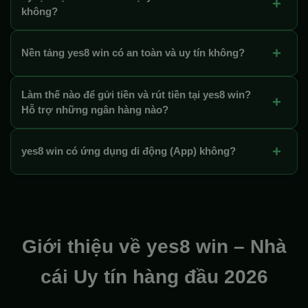
+
không?
+
Nền tảng yes8 win có an toàn và uy tín không?
Làm thế nào để gửi tiền và rút tiền tại yes8 win?
+
Hỗ trợ những ngân hàng nào?
+
yes8 win có ứng dụng di động (App) không?
Giới thiệu về yes8 win – Nhà
cái Uy tín hàng đầu 2026