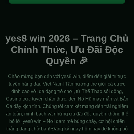
yes8 win 2026 – Trang Chủ
Chính Thức, Ưu Đãi Độc
Quyền 🎉
Chào mừng bạn đến với yes8 win, điểm đến giải trí trực
tuyến hàng đầu Việt Nam! Tận hưởng thế giới cá cược
đỉnh cao với đa dạng trò chơi, từ Thể Thao sôi động,
Casino trực tuyến chân thực, đến Nổ Hũ may mắn và Bắn
Cá đầy kịch tính. Chúng tôi cam kết mang đến trải nghiệm
an toàn, minh bạch và những ưu đãi độc quyền không thể
bỏ lỡ. yes8 win – Nơi đam mê bùng cháy, cơ hội chiến
thắng đang chờ bạn! Đăng ký ngay hôm nay để không bỏ