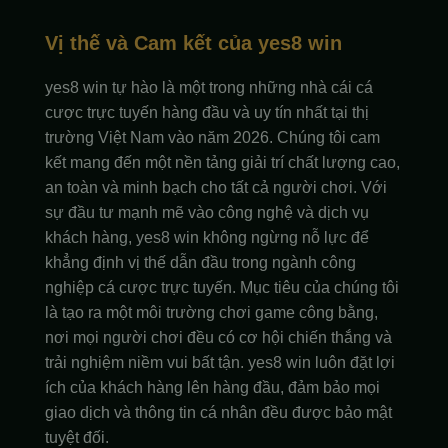
Vị thế và Cam kết của yes8 win
yes8 win tự hào là một trong những nhà cái cá
cược trực tuyến hàng đầu và uy tín nhất tại thị
trường Việt Nam vào năm 2026. Chúng tôi cam
kết mang đến một nền tảng giải trí chất lượng cao,
an toàn và minh bạch cho tất cả người chơi. Với
sự đầu tư mạnh mẽ vào công nghệ và dịch vụ
khách hàng, yes8 win không ngừng nỗ lực để
khẳng định vị thế dẫn đầu trong ngành công
nghiệp cá cược trực tuyến. Mục tiêu của chúng tôi
là tạo ra một môi trường chơi game công bằng,
nơi mọi người chơi đều có cơ hội chiến thắng và
trải nghiệm niềm vui bất tận. yes8 win luôn đặt lợi
ích của khách hàng lên hàng đầu, đảm bảo mọi
giao dịch và thông tin cá nhân đều được bảo mật
tuyệt đối.