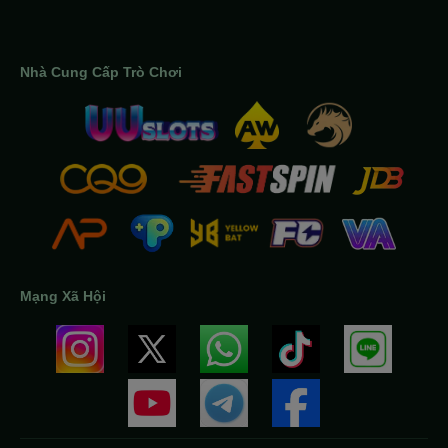
Nhà Cung Cấp Trò Chơi
Mạng Xã Hội