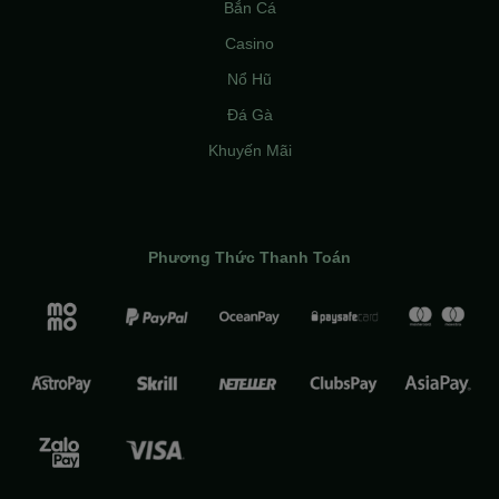
Bắn Cá
Casino
Nổ Hũ
Đá Gà
Khuyến Mãi
Phương Thức Thanh Toán