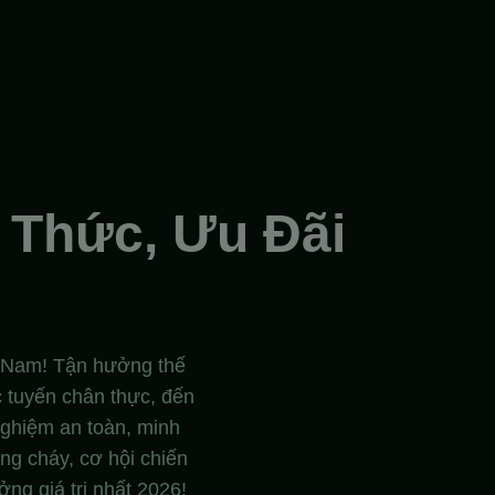
 Thức, Ưu Đãi
t Nam! Tận hưởng thế
c tuyến chân thực, đến
nghiệm an toàn, minh
ng cháy, cơ hội chiến
g giá trị nhất 2026!