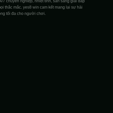
4/7 chuyên nghiệp, nhiệt tình, sẵn sàng giải đáp
ọi thắc mắc. yes8 win cam kết mang lại sự hài
òng tối đa cho người chơi.