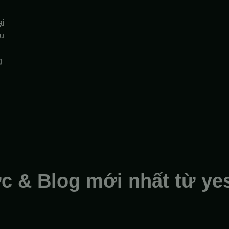
ại
vụ
g
ức & Blog mới nhất từ ye