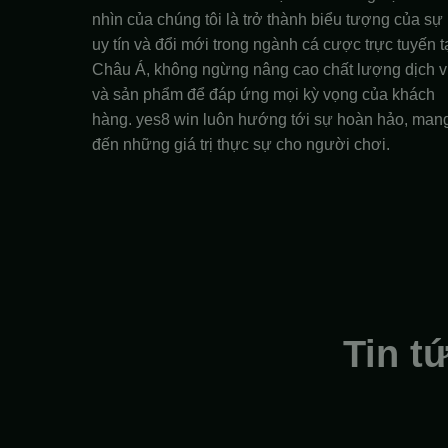
nhìn của chúng tôi là trở thành biểu tượng của sự
uy tín và đổi mới trong ngành cá cược trực tuyến t
Châu Á, không ngừng nâng cao chất lượng dịch 
và sản phẩm để đáp ứng mọi kỳ vọng của khách
hàng. yes8 win luôn hướng tới sự hoàn hảo, man
đến những giá trị thực sự cho người chơi.
Tin t