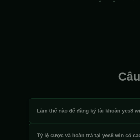
Câu
Làm thế nào để đăng ký tài khoản yes8 w
Tỷ lệ cược và hoàn trả tại yes8 win có c