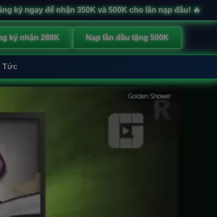
nhận 350K và 500K cho lần nạp đầu! 🔥
•
🏆 Chiến thắng 
ng ký nhận 288K
Nạp lần đầu tặng 500K
n Tức